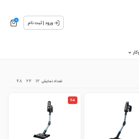
0
ورود
|
ثبت نام
ار
48
24
12
تعداد نمایش
%5