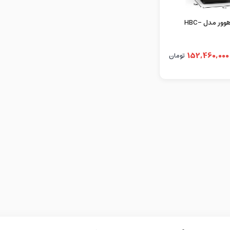
یخچال مینی هوور مدل HBC-
152,460,000
تومان