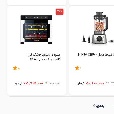
%20
جا مدل NINJA CB400
میوه و سبزی خشک کن
گاستروبک مدل 46602
5
1
75,915,000
50,400,000
58,47
تومان
94,500,000
تومان