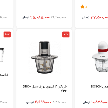
5
25,085,000
37,500,00
تومان
26,250,000
تومان
41,000
%17
%20
غذاساز نی
خردکن بوش مدل BOSCH
خردکن 3 لیتری دورف مدل DRC-
736
6,699,000
10,878,00
تومان
8,390,000
تومان
2,000