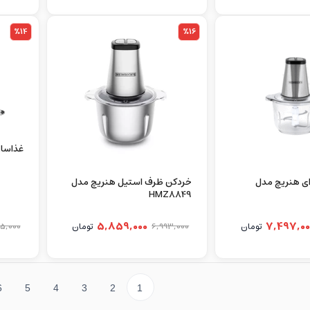
%14
%16
غذاساز نین
ی هنریچ مدل
خردکن ظرف استیل هنریچ مدل
HMZ8849
5,859,000
7,497,00
تومان
6,993,000
تومان
5,000
6
5
4
3
2
1