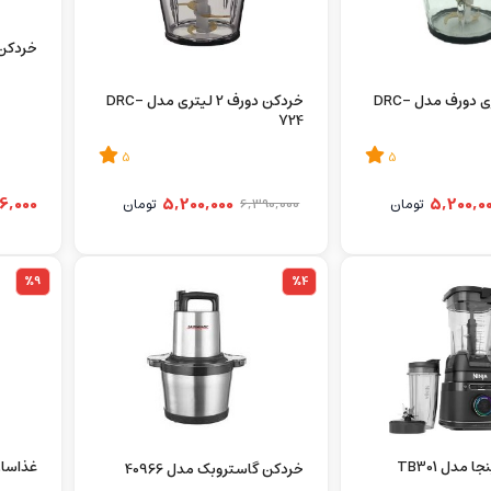
خردکن تا
خردکن 2 لیتری دورف مدل DRC-
خردکن دورف 2 لیتری مدل DRC-
724
5
5
16,000
5,200,000
5,200,0
تومان
6,390,000
تومان
%9
%4
مدل TB301
غذاساز 
خردکن گاستروبک مدل 40966