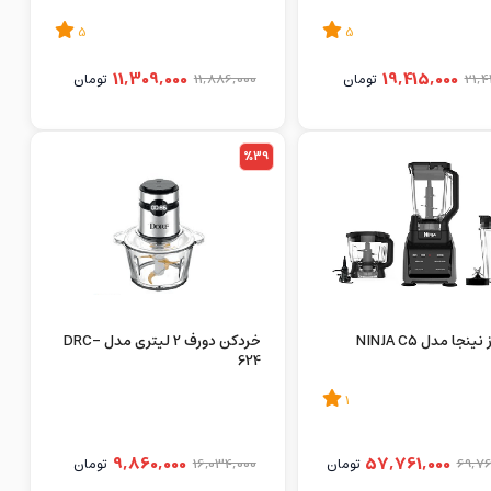
5
5
11,309,000
19,415,000
21,4
تومان
11,886,000
تومان
%39
نجا مدل NINJA C5
خردکن دورف 2 لیتری مدل DRC-
624
1
9,860,000
57,761,000
69,76
تومان
16,034,000
تومان