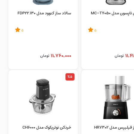
پسون مدل MC-T4050
سالاد ساز کنوود مدل FDP22.130
5
5
11,760,000
11,4
تومان
تومان
%5
فیلیپس مدل HR7302
خردکن نوتریکوک مدل CH6000