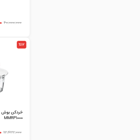
0
40,000,000
%12
MMRP1000
0
12,422,000