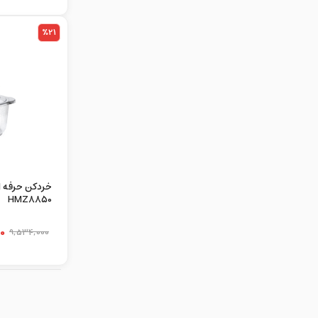
%21
خردکن حرفه ا
HMZ8850
0
9,534,000