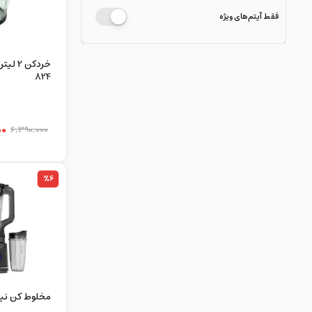
فقط آیتم‌های ویژه
824
00
6,390,000
%6
مخلوط کن نینجا 