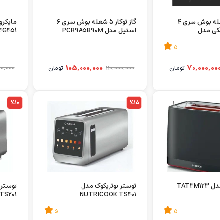
گاز توکار ۴ شعله بوش سری 4
گاز توکار ۵ شعله بوش سری 6
کی مدل
استیل مدل PCR9A5B90M
4G451
P
5
105,000,000
70,000,00
تومان
110,000,000
تومان
0,000
%10
%15
TAT3M
توستر نوتریکوک مدل
توستر 
TS201
NUTRICOOK TS401
5
5