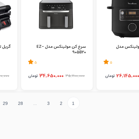
مولینکس مدل
سرخ کن مولینکس مدل EZ-
گریل تفال
905B20
5
5
34,650,000
26,145,00
تومان
35,700,000
تومان
00,000
29
28
...
3
2
1