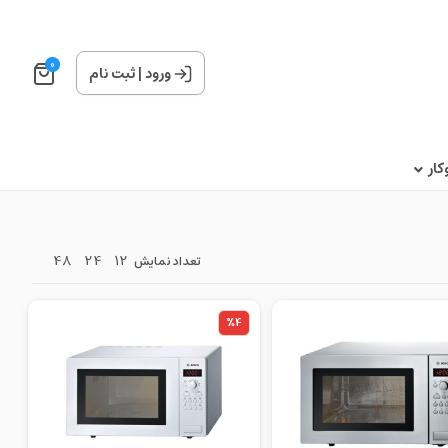
0
ورود
|
ثبت نام
ار
48
24
12
تعداد نمایش
%4