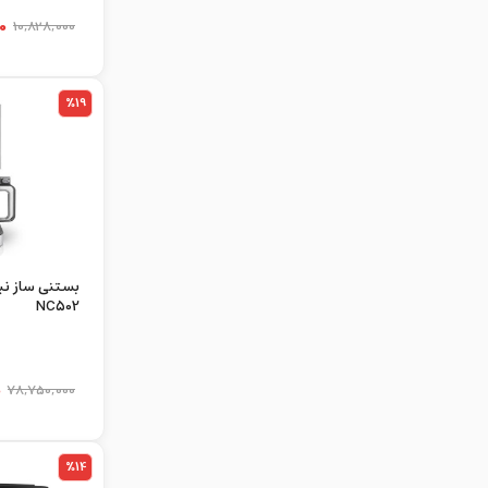
0
10,828,000
%19
NC502
0
78,750,000
%14