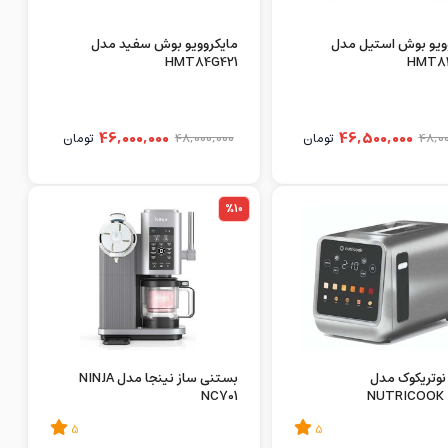
مایکروویو بوش استیل مدل
مایکروویو بوش سفید مدل
HMT84G421
HMT8
46,000,000
46,500,000
48,00
تومان
48,000,000
تومان
%10
نوتریکوک مدل
بستنی ساز نینجا مدل NINJA
NC701
NUTRICOOK 
5
5