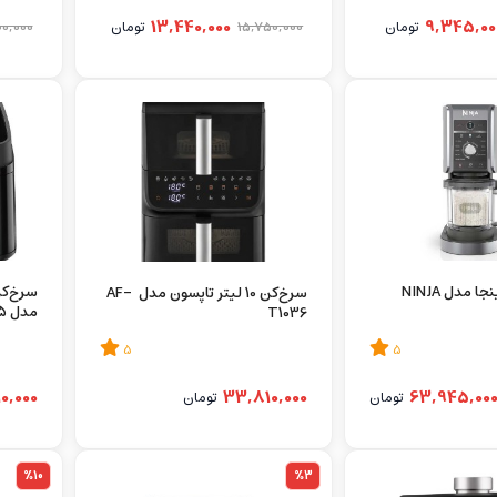
13,440,000
9,345,00
تومان
15,750,000
تومان
00,000
بستنی ساز نینجا مدل NINJA
سرخ‌کن 10 لیتر تاپسون مدل AF-
مدل AF-T1065
T1036
5
5
10,000
33,810,000
63,945,00
تومان
تومان
%10
%3