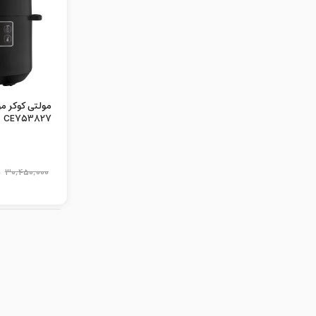
مولتی کوکر 
CE753827
0
30,450,000