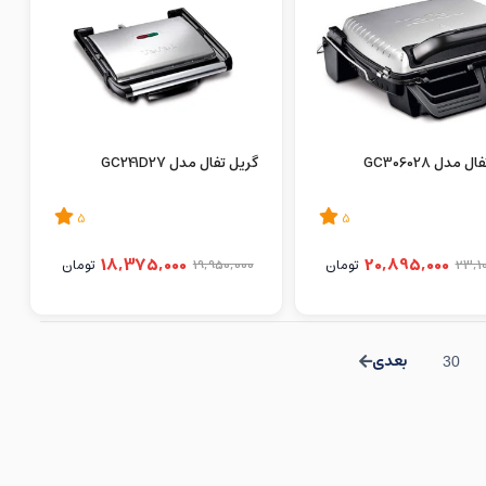
 مدل GC306028
گریل تفال مدل GC241D27
5
5
18,375,000
20,895,000
23,1
تومان
19,950,000
تومان
30