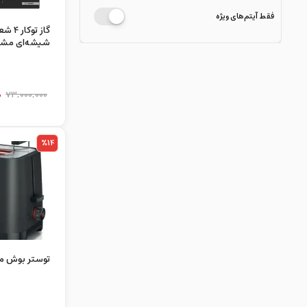
فقط آیتم‌های ویژه
شیشه‌ای مش
OP6C6P30M
0
73,000,000
%14
توستر بوش مدل 123