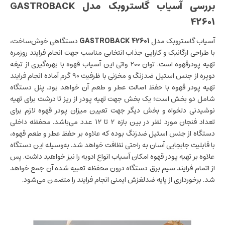
بررسی آسیاب گاستروبک مدل GASTROBACK
42601
آسیاب گاستروبک مدل
GASTROBACK 42601
دستگاهی خوش‌ساخت،
با طراحی ارگانیک و کارایی جذاب انتخابی مناسب جهت انجام فرایند روزمره
تهیه پودرقهوه است. توان 200 واتی این آسیاب قهوه با بهره‌گیری از تیغه
دو‌پره از جنس استیل ضد‌زنگ و مخزنی با ظرفیت 90 گرم آماده انجام فرایند
تهیه پودر قهوه با حفظ اصالت عطر و طعم آن خواهد بود. پنل دستگاه
شامل دو بخش است؛ یک بخش جهت تهیه پودر از ریز تا درشت برای تهیه
نوشیدنی دلخواه و بخش دیگر جهت تعیین میزان پودر قهوه لازم برای
تعداد فنجان مورد نظر در بین بازه 2 تا 12 عدد می‌باشد. محفظه داخلی
دستگاه از جنس استیل ضدزنگ بوده که علاوه بر حفظ عطر و طعم قهوه،
با قابلیت جابجایی آسان به راحتی نظافت خواهد شد. به‌وسیله این دستگاه
علاوه بر تهیه پودر قهوه امکان آسیاب انواع ادویه را نیز خواهید داشت. پس
از اتمام فرایند سیم برق دستگاه درون محفظه تعبیه شده آن جمع خواهد
شد. برخورداری از پایه ضد‌لغزش ایمنی انجام فرایند را متضمن می‌شود.