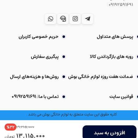
|
09192591691
پرسش های متداول
حریم خصوصی کاربران
رویه های بازگرداندن کالا
پیگیری سفارش
ضمانت هفت روزه لوازم خانگی بوش
روش‌ها و هزینه‌های ارسال
قوانین سایت
تماس با ما: 09192591691
کلیه حقوق این سایت متعلق به لوازم خانگی بوش می باشد .
19,215,000
%32
افزودن به سبد
13,115,000
تومان