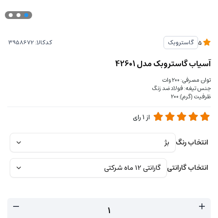
کدکالا:
گاستروبک
5
آسیاب گاستروبک مدل 42601
توان مصرفی: 200 وات
جنس تیغه: فولاد ضد زنگ
ظرفیت (گرم):200
از
1
رای
انتخاب رنگ
انتخاب گارانتی