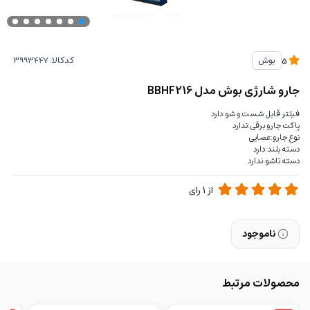
کدکالا:
بوش
5
جارو شارژی بوش مدل BBHF216
فیلتر قابل شست و شو:دارد
پاکت جارو برقی:ندارد
نوع جارو:عصایی
دسته بلند:دارد
دسته تاشو:ندارد
از
1
رای
ناموجود
محصولات مرتبط