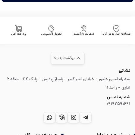
ضمانت اصل بودن کالا
ضمانت بازگشت
تحویل اکسپرس
پرداخت امن
برگشت به بالا
نشانی
سه راه امین حضور - خیابان امیر کبیر - پاساژ پردیس - پلاک ۱۱۴- طبقه ۲
اداری - واحد ۱۱
شماره تماس
|
09192591691
پرسش های متداول
حریم خصوصی کاربران