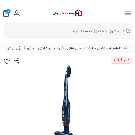
0
جستجوی محصول، دسته، برند...
جارو شارژی بوش مدل HF216
لوازم شستشو و نظافت
جارو های برقی
جاروشارژی
٪ تخفیف
7