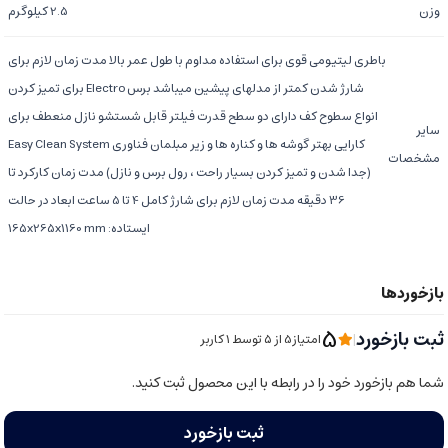
وزن
2.5 کیلوگرم
باطری لیتیومی قوی برای استفاده مداوم با طول عمر بالا مدت زمان لازم برای
شارژ شدن کمتر از مدلهای پیشین میباشد برس Electro برای تمیز کردن
انواع سطوح کف دارای دو سطح قدرت فیلتر قابل شستشو نازل منعطف برای
سایر
کارایی بهتر گوشه ها و کناره ها و زیر مبلمان فناوری Easy Clean System
مشخصات
(جدا شدن و تمیز کردن بسیار راحت ، رول برس و نازل) مدت زمان کارکرد تا
36 دقیقه مدت زمان لازم برای شارژ کامل 4 تا 5 ساعت ابعاد در حالت
ایستاده: 165x265x1160 mm
5
ثبت بازخورد
|
امتیاز5 از ۵ توسط 1 کاربر
شما هم بازخورد خود را در رابطه با این محصول ثبت کنید.
ثبت بازخورد