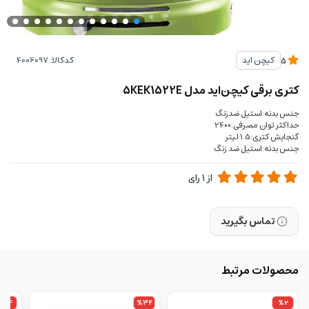
کدکالا:
کیچن اید
5
کتری برقی کیچن‌اید مدل 5KEK1522E
جنس بدنه:استیل ضدزنگ
حداکثر توان مصرفی:2400
گنجایش کتری:1.5 لیتر
جنس بدنه:استیل ضد زنگ
از
1
رای
تماس بگیرید
محصولات مرتبط
%14
%34
%2