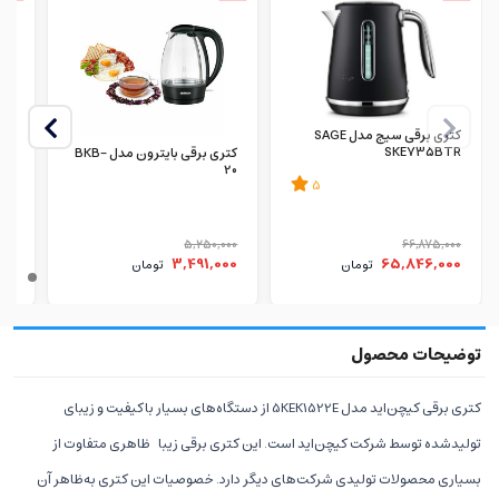
کتری برقی سیج مدل SAGE
SKE735BTR
کتری برقی بایترون مدل BKB-
301
20
5
000
5,250,000
66,875,000
00
3,491,000
65,846,000
تومان
تومان
کتری برقی کیچن‌اید مدل 5KEK1522E از دستگاه‌های بسیار باکیفیت و زیبای
تولیدشده توسط شرکت کیچن‌اید است. این کتری برقی زیبا ظاهری متفاوت از
بسیاری محصولات تولیدی شرکت‌های دیگر دارد. خصوصیات این کتری به‌ظاهر آن