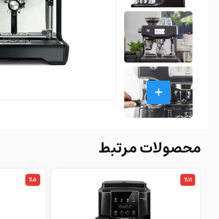
محصولات مرتبط
%5
%11