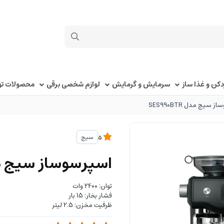
کن و غذا ساز
سرمایش و گرمایش
لوازم شخصی برقی
محصولات توک
 سیج مدل SES990BTR
سیج
5
اسپرسوساز سیج مدل 0BTR
توان: 2400 وات
فشار بخار: 15 بار
ظرفیت مخزن: 2.5 لیتر