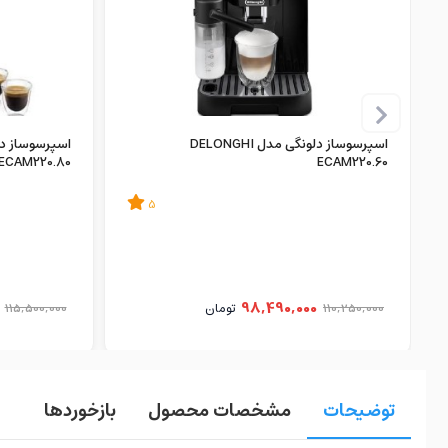
اسپرسوساز دلونگی مدل DELONGHI
ECAM220.80
ECAM220.60
5
98,490,000
110,250,000
تومان
115,500,000
توضیحات
مشخصات محصول
بازخوردها