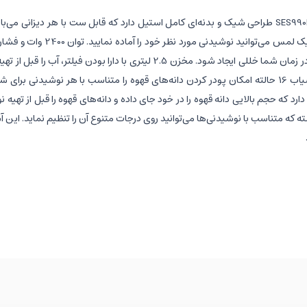
اسپرسوساز SES990BTR طراحی شیک و بدنه‌ای کامل استیل دارد که قابل ست با هر 
کرده بدون اینکه در زمان شما خللی ایجاد شود. مخزن 2.5 لیتری