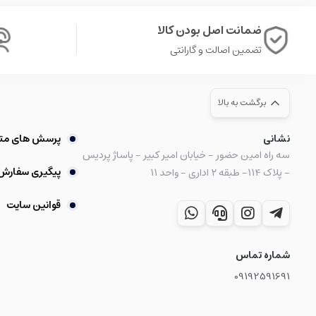
ضمانت اصل بودن کالا
تضمین اصالت و گارانتی
برگشت به بالا
نشانی
پرسش های مت
سه راه امین حضور - خیابان امیر کبیر - پاساژ پردیس
پیگیری سفارش
- پلاک ۱۱۴- طبقه ۲ اداری - واحد ۱۱
قوانین سایت
شماره تماس
09192591691