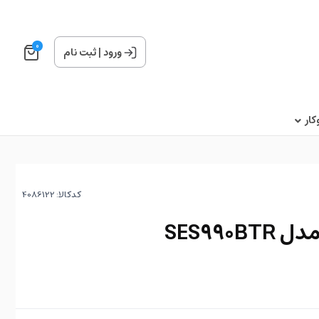
0
ورود
|
ثبت نام
ار
کدکالا:
SES99