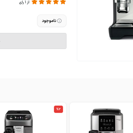
از
1
رای
ناموجود
م
%2