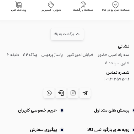
ضمانت اصل بودن کالا
ضمانت بازگشت
تحویل اکسپرس
پرداخت امن
برگشت به بالا
نشانی
سه راه امین حضور - خیابان امیر کبیر - پاساژ پردیس - پلاک ۱۱۴- طبقه ۲
اداری - واحد ۱۱
شماره تماس
|
09192591691
پرسش های متداول
حریم خصوصی کاربران
رویه های بازگرداندن کالا
پیگیری سفارش