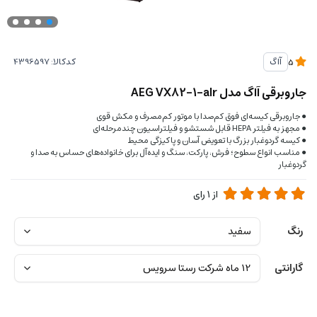
کدکالا:
آاگ
5
جاروبرقی آاگ مدل AEG VX82-1-alr
● جاروبرقی کیسه‌ای فوق کم‌صدا با موتور کم‌مصرف و مکش قوی
● مجهز به فیلتر HEPA قابل شستشو و فیلتراسیون چندمرحله‌ای
● کیسه گردوغبار بزرگ با تعویض آسان و پاکیزگی محیط
● مناسب انواع سطوح؛ فرش، پارکت، سنگ و ایده‌آل برای خانواده‌های حساس به صدا و
گردوغبار
از
1
رای
رنگ
گارانتی