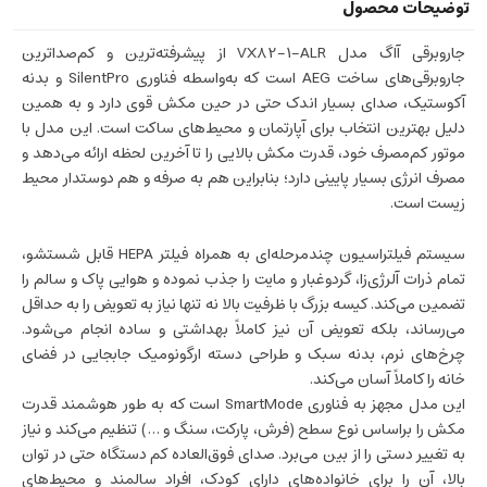
جاروبرقی آاگ مدل VX82-1-ALR از پیشرفته‌ترین و کم‌صداترین
جاروبرقی‌های ساخت AEG است که به‌واسطه فناوری SilentPro و بدنه
آکوستیک، صدای بسیار اندک حتی در حین مکش قوی دارد و به همین
دلیل بهترین انتخاب برای آپارتمان و محیط‌های ساکت است. این مدل با
موتور کم‌مصرف خود، قدرت مکش بالایی را تا آخرین لحظه ارائه می‌دهد و
مصرف انرژی بسیار پایینی دارد؛ بنابراین هم به صرفه و هم دوستدار محیط
زیست است.
سیستم فیلتراسیون چندمرحله‌ای به همراه فیلتر HEPA قابل شستشو،
تمام ذرات آلرژی‌زا، گردوغبار و مایت را جذب نموده و هوایی پاک و سالم را
تضمین می‌کند. کیسه بزرگ با ظرفیت بالا نه تنها نیاز به تعویض را به حداقل
می‌رساند، بلکه تعویض آن نیز کاملاً بهداشتی و ساده انجام می‌شود.
چرخ‌های نر‌م، بدنه سبک و طراحی دسته ارگونومیک جابجایی در فضای
خانه را کاملاً آسان می‌کند.
این مدل مجهز به فناوری SmartMode است که به طور هوشمند قدرت
مکش را براساس نوع سطح (فرش، پارکت، سنگ و …) تنظیم می‌کند و نیاز
به تغییر دستی را از بین می‌برد. صدای فوق‌العاده کم دستگاه حتی در توان
بالا، آن را برای خانواده‌های دارای کودک، افراد سالمند و محیط‌های