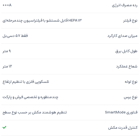
رده مصرف انرژی
A+++
نوع فیلتر
HEPA 13 قابل شستشو با فیلتراسیون چندمرحله‌ای
میزان صدای کارکرد
فقط ۵۷ دسی‌بل
طول کابل برق
۹ متر
شعاع عملکرد
۱۲ متر
نوع لوله
تلسکوپی فلزی با تنظیم ارتفاع
نوع برس
چندمنظوره و تخصصی فرش و پارکت
فناوری SmartMode
تنظیم هوشمند مکش بر حسب نوع سطح
کنترل قدرت مکش