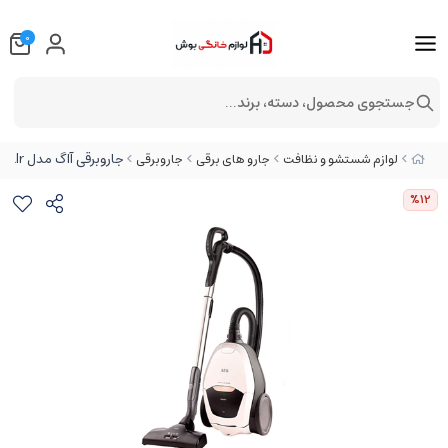
0
جستجوی محصول، دسته، برند...
جاروبرقی آاگ مدل AEG VX82-1-alr
لوازم شستشو و نظافت
جارو های برقی
جاروبرقی
%12