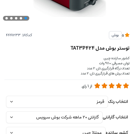
کدکالا:
بوش
5
توستر بوش مدل TAT3P424
کشور سازنده:چین
توان مصرفی:۹۷۰ وات
تعداد درگاه قرارگیری نان:۲ عدد
تعداد برش های قرارگیری نان:۲ عدد
از
1
رای
انتخاب رنک
انتخاب گارانتی
کشور سازنده