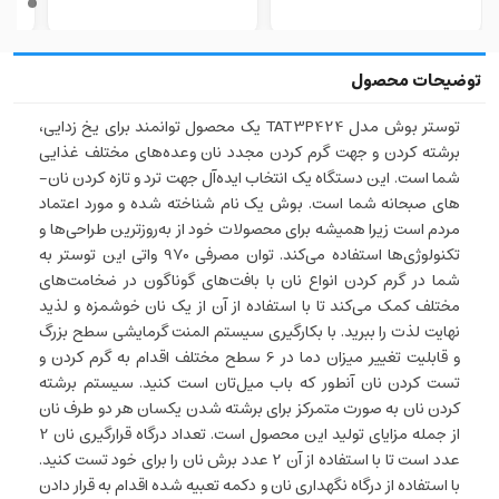
توستر بوش مدل TAT3P424 یک محصول توانمند برای یخ زدایی،
برشته کردن و جهت گرم کردن مجدد نان وعده‌­های مختلف غذایی
شما است. این دستگاه یک انتخاب ایده­‌آل جهت ترد و تازه کردن نان‌­
های صبحانه شما است. بوش یک نام شناخته شده و مورد اعتماد
مردم است زیرا همیشه برای محصولات خود از به‌روزترین طراحی‌­ها و
تکنولوژی‌­ها استفاده می‌­کند. توان مصرفی 970 واتی این توستر به
شما در گرم کردن انواع نان با بافت­‌های گوناگون در ضخامت­‌های
مختلف کمک می­‌کند تا با استفاده از آن از یک نان خوشمزه و لذید
نهایت لذت را ببرید. با بکارگیری سیستم المنت گرمایشی سطح بزرگ
و قابلیت تغییر میزان دما در 6 سطح مختلف اقدام به گرم کردن و
تست کردن نان آنطور که باب میل‌­تان است کنید. سیستم برشته
کردن نان به صورت متمرکز برای برشته شدن یکسان هر دو طرف نان
از جمله مزایای تولید این محصول است. تعداد درگاه قرارگیری نان 2
عدد است تا با استفاده از آن 2 عدد برش نان را برای خود تست کنید.
با استفاده از درگاه نگه­داری نان و دکمه تعبیه شده اقدام به قرار دادن