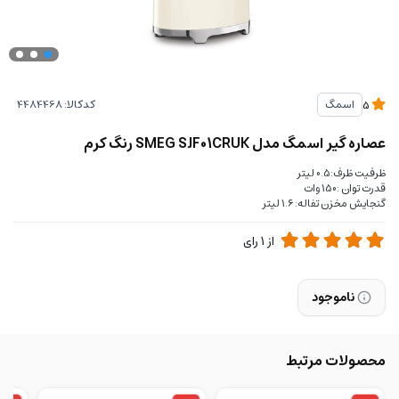
کدکالا:
اسمگ
5
عصاره گیر اسمگ مدل SMEG SJF01CRUK رنگ کرم
ظرفیت ظرف:0.5 لیتر
قدرت توان :150 وات
گنجایش مخزن تفاله: ۱.۶ لیتر
از
1
رای
ناموجود
محصولات مرتبط