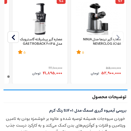
%6
%5
%4
عصاره گیر نینجا مدل NINJA
عصاره گیر پیشرفته گاستروبک
NEVERCLOG JC151
مدل GASTROBACK 40145
1RDUK
5
5
000
44,100,000
55,000,000
00
41,895,000
52,900,000
تومان
تومان
بررسی آبمیوه گیری اسمگ مدل SJF01 رنگ کرم
خوردن میوه‌جات همیشه توصیه شده و علاوه بر خوشمزه بودن به تامین
ویتامین و فلزات و کوآنزیم‌های بدن کمک می‌کند و به کارکرد درست جذب