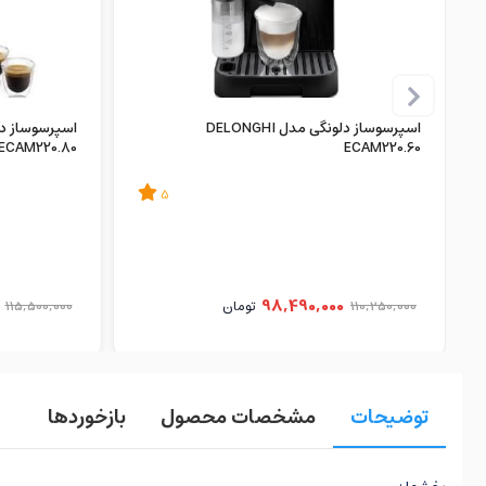
اسپرسوساز دلونگی مدل DELONGHI
ECAM220.80
ECAM220.60
5
98,490,000
110,250,000
تومان
115,500,000
توضیحات
مشخصات محصول
بازخوردها