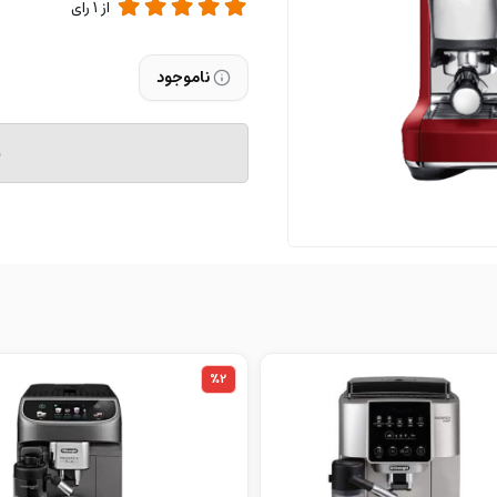
از
1
رای
ناموجود
م
%2