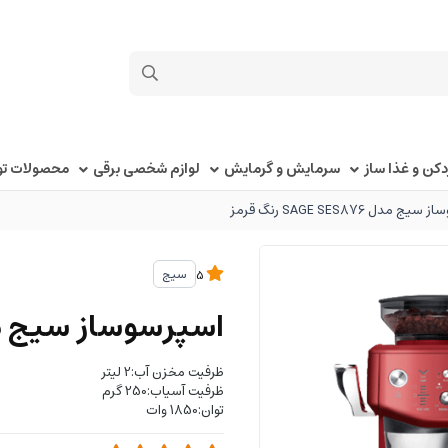
کن و غذا ساز
سرمایش و گرمایش
لوازم شخصی برقی
محصولات توک
 مدل SAGE SES876 رنگ قرمز
سیج
5
اسپرسوساز سیج مدل SAGE SES876 
ظرفیت مخزن آب:2 لیتر
ظرفیت آسیاب:250 گرم
توان:1850 وات