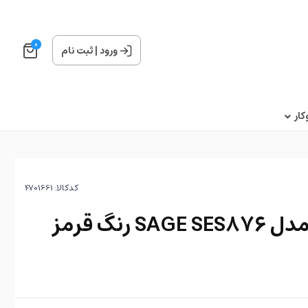
0
ورود
|
ثبت نام
ار
کدکالا:
رنگ قرمز