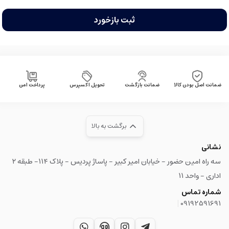
ثبت بازخورد
ضمانت اصل بودن کالا
ضمانت بازگشت
تحویل اکسپرس
پرداخت امن
برگشت به بالا
نشانی
سه راه امین حضور - خیابان امیر کبیر - پاساژ پردیس - پلاک ۱۱۴- طبقه ۲
اداری - واحد ۱۱
شماره تماس
|
09192591691