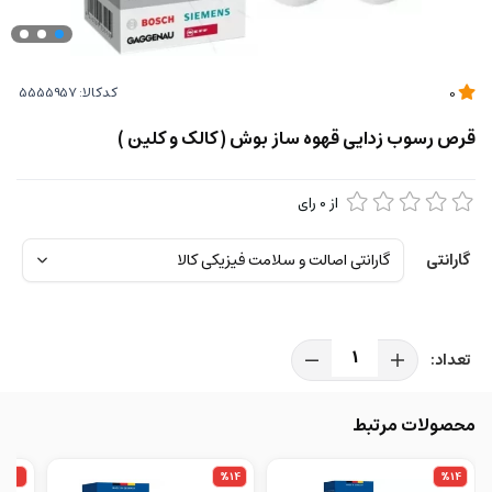
کدکالا:
0
قرص رسوب زدایی قهوه ساز بوش ( کالک و کلین )
از
0
رای
گارانتی
محصولات مرتبط
%1
%14
%14