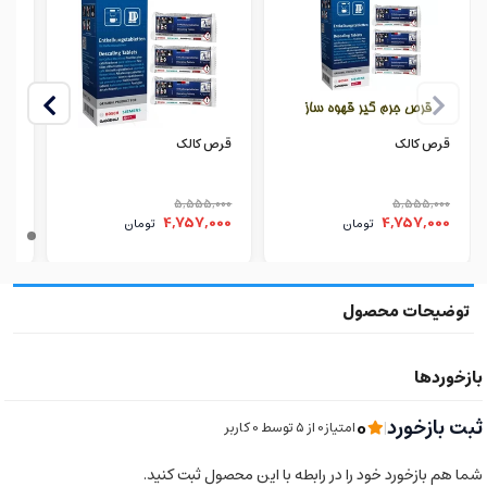
قرص کالک
قرص کالک
مای
ساز
000
5,555,000
5,555,000
000
4,757,000
4,757,000
تومان
تومان
0
ثبت بازخورد
|
امتیاز0 از ۵ توسط 0 کاربر
شما هم بازخورد خود را در رابطه با این محصول ثبت کنید.