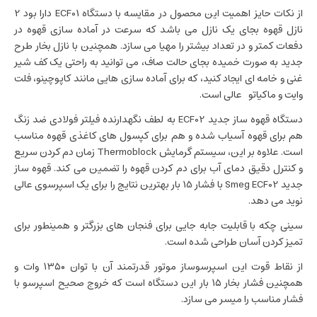
از نکات حایز اهمیت این محصول در مقایسه با دستگاه ECF01 دارا بود 2
نازل قهوه بجای یک نازل می باشد که سرعت در آماده سازی قهوه در
دفعات کمتر و در تعداد بیشتر را مهیا می سازد. همچنین با نازل بخار طرح
جدید به صورت خمیده بجای حالت صاف، می توانید به راحتی یک کف شیر
غنی و خامه ای ایجاد کنید، که برای آماده سازی هایی مانند کاپوچینو، فلت
وایت و ماکیاتو عالی است.
دستگاه قهوه ساز جدید ECF02 به لطف نگهدارنده فیلتر فولادی ضد زنگ
هم برای قهوه آسیاب شده و هم برای کپسول های کاغذی قهوه مناسب
است. علاوه بر این، سیستم گرمایش Thermoblock زمان دم کردن سریع
و کنترل دقیق دمای آب برای دم کردن قهوه را تضمین می کند. قهوه ساز
جدید Smeg ECF02 با فشار 15 بار بهترین نتایج را برای یک اسپرسوی عالی
نوید می دهد.
سینی چکه با قابلیت جابه جایی برای فنجان های بزرگتر و همینطور برای
تمیز کردن آسان طراحی شده است.
از نقاط قوت این اسپرسوساز موتور قدرتمند آن با توان ۱۳۵۰ وات و
همچنین فشار بخار ۱۵ بار این دستگاه است که خروج صحیح اسپرسو با
فشار مناسب را میسر می سازد.