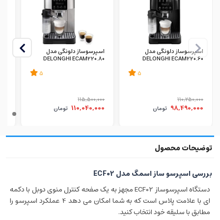
اسپرسوساز دلونگی مدل
اسپرسوساز دلونگی مدل
اسپ
61
DELONGHI ECAM220.80
DELONGHI ECAM220.60
5
5
000
115,500,000
110,250,000
00
110,040,000
98,490,000
تومان
تومان
بررسی اسپرسو ساز اسمگ مدل ECF02
دستگاه اسپرسوساز ECF02 مجهز به یک صفحه کنترل منوی دوبل با دکمه
ای با علامت پلاس است که به شما امکان می دهد 4 عملکرد اسپرسو را
مطابق با سلیقه خود انتخاب کنید.