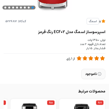
کدکالا:
اسمگ
5
اسپرسوساز اسمگ مدل ECF02 رنگ قرمز
توان: ۱۳۵۰ وات
تعداد نازل قهوه: ۲ عدد
فشار بخار: ۱۵ بار
از
1
رای
ناموجود
محصولات مرتبط
%2
%5
%11