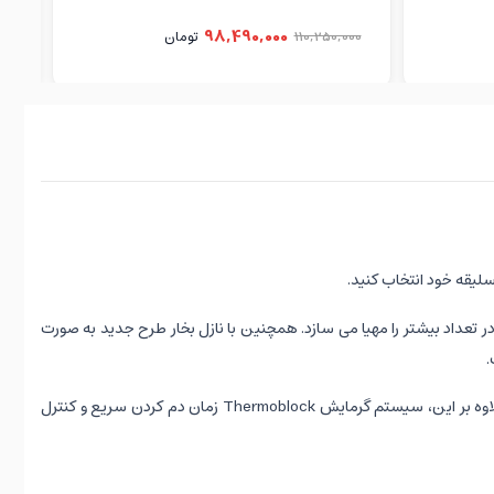
98,490,000
110,250,000
تومان
00
ده سازی قهوه در دفعات کمتر و در تعداد بیشتر را مهیا می سازد. همچنین با نازل بخار طرح جدید به صورت
.
دستگاه قهوه ساز جدید ECF02 به لطف نگهدارنده فیلتر فولادی ضد زنگ هم برای قهوه آسیاب شده و هم برای کپسول های کاغذی قهوه مناسب است. علاوه بر این، سیستم گرمایش Thermoblock زمان دم کردن سریع و کنترل