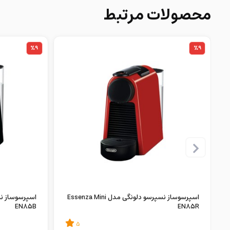
محصولات مرتبط
%9
%9
اسپرسوساز نسپرسو دلونگی مدل Essenza Mini
EN85B
EN85R
5