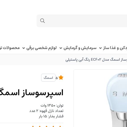
کن و غذا ساز
سرمایش و گرمایش
لوازم شخصی برقی
محصولات توک
گ مدل ECF02 رنگ آبی پاستیلی
اسمگ
5
اسپرسوساز اسمگ مدل ECF02 رنگ آ
توان: ۱۳۵۰ وات
تعداد نازل قهوه: ۲ عدد
فشار بخار: ۱۵ بار