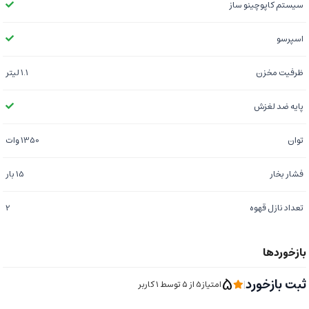
سیستم کاپوچینو ساز
اسپرسو
ظرفیت مخزن
۱.۱ لیتر
پایه ضد لغزش
توان
1350 وات
فشار بخار
15 بار
تعداد نازل قهوه
2
5
ثبت بازخورد
|
امتیاز5 از ۵ توسط 1 کاربر