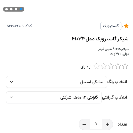
کدکالا:
گاستروبک
0
شیکر گاستروبک مدل41033
ظرفیت:600 میلی لیتر
توان: 300 وات
از
0
رای
انتخاب رنگ
انتخاب گارانتی