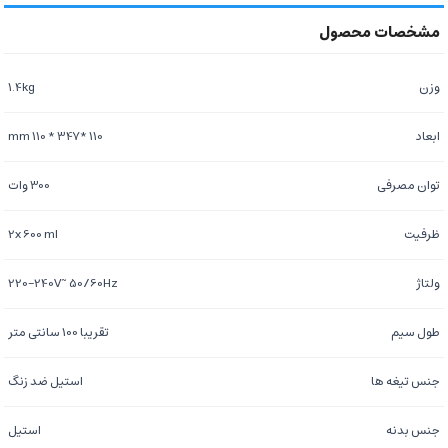
وزن
1.4kg
ابعاد
110 *mm 110 * 347
توان مصرفی
300 وات
ظرفیت
2x 600 ml
ولتاژ
220-240V~ 50/60Hz
طول سیم
تقریبا 100 سانتی متر
جنس تیغه ها
استیل ضد زنگ
جنس بدنه
استیل