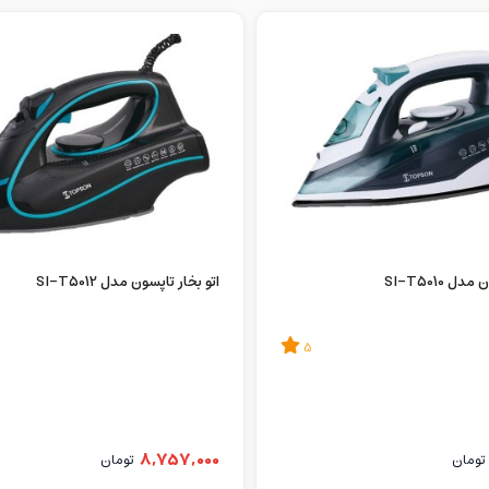
اتو بخار تاپسون مدل SI-T5012
5
8,757,000
تومان
تومان