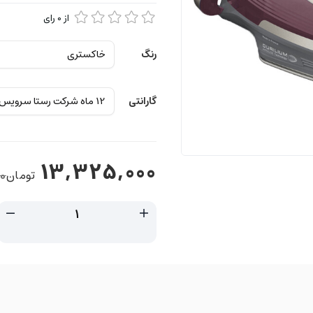
از
0
رای
رنگ
گارانتی
13,325,000
تومان
00