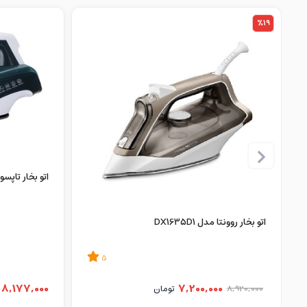
%19
اتو بخار تاپسون مدل SI-T5010
اتو بخار روونتا مدل DX1635D1
5
8,177,000
7,200,000
8,920,000
تومان