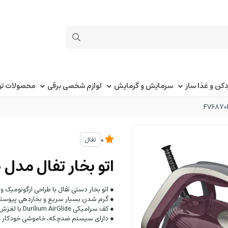
کن و غذا ساز
سرمایش و گرمایش
لوازم شخصی برقی
محصولات توک
تفال
0
اتو بخار تفال مدل FV6870E0
● اتو بخار دستی تفال با طراحی ارگونومیک
● گرم شدن بسیار سریع و بخاردهی پیوسته
● کف سرامیکی Durilium AirGlide با لغزش نرم و مقاوم در برابر خش
● دارای سیستم ضدچکه، خاموشی خودکار و من