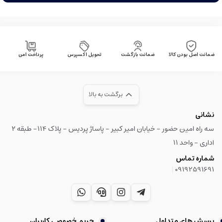
ضمانت اصل بودن کالا
ضمانت بازگشت
تحویل اکسپرس
پرداخت امن
برگشت به بالا
نشانی
سه راه امین حضور - خیابان امیر کبیر - پاساژ پردیس - پلاک ۱۱۴- طبقه ۲
اداری - واحد ۱۱
شماره تماس
|
09192591691
پرسش های متداول
حریم خصوصی کاربران