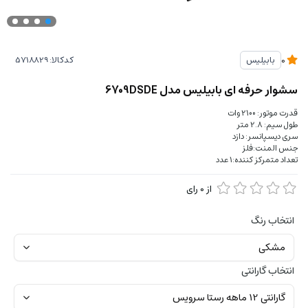
کدکالا:
بابیلیس
0
سشوار حرفه ای بابیلیس مدل 6709DSDE
قدرت موتور: 2100 وات
طول سیم: 2.8 متر
سری دیسپانسر: دازد
جنس المنت:فلز
تعداد متمرکز کننده:۱ عدد
از
0
رای
انتخاب رنگ
انتخاب گارانتی