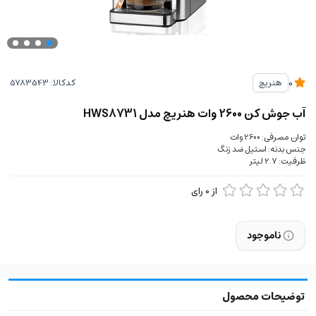
کدکالا:
هنریچ
0
آب جوش کن 2600 وات هنریچ مدل HWS8731
توان مصرفی: 2600 وات
جنس بدنه: استیل ضد زنگ
ظرفیت: 2.7 لیتر
از
0
رای
ناموجود