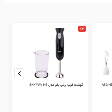
%4
%40
گوشت کوب برقی بکو مدل BKK3020 HB
گوش