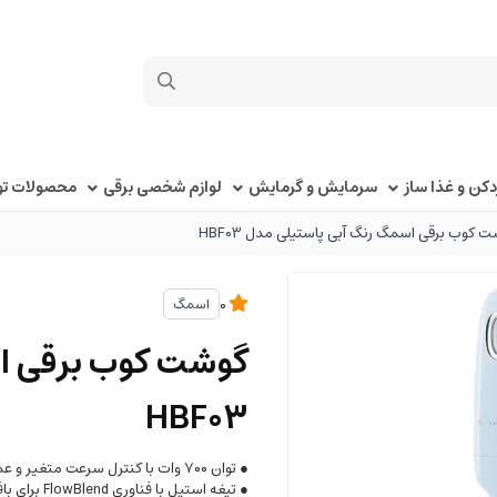
کن و غذا ساز
سرمایش و گرمایش
لوازم شخصی برقی
محصولات توک
 کوب برقی اسمگ رنگ آبی پاستیلی مدل HBF03
اسمگ
0
گوشت کوب برقی ا
HBF03
● توان ۷۰۰ وات با کنترل سرعت متغیر و عملکرد توربو
● تیغه استیل با فناوری FlowBlend برای بافت یکنواخت