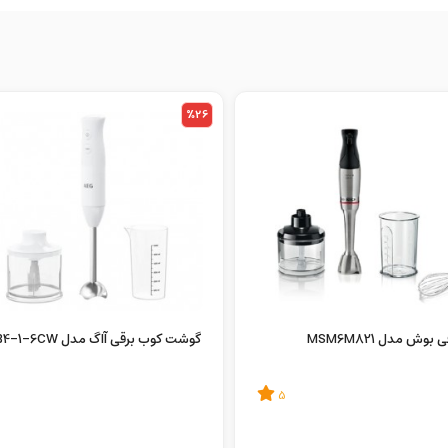
%26
ش مدل MSM6M821
گوشت کوب برقی آاگ مدل AEG HB4-1-6CW
5