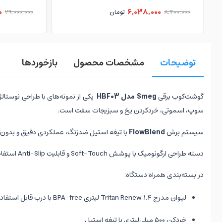
0
6,038,000
8,400,000
تومان
29,000,000
توضیحات
مشخصات محصول
بازخوردها
گوشت‌کوب برقی
Smeg مدل HBF03
یکی از نمونه‌های با طراحی نوستالژیک ۵۰'s Style و کارایی مدرن است. این دستگاه با ت
سوپ، اسموتی، خردکردن یخ و سبزیجات سفت است.
سیستم برش
FlowBlend
با تیغه استیل ضدزنگ، عملکردی دقیق و بدون پاشش ارائه می‌
دسته طراحی ارگونومیک با پوشش Soft‑Touch و قابلیت Anti‑Slip استفاده آسان را تضمین می‌کند. مصرف‌کننده می‌تواند با یک دست دستگاه را کنترل نماید. کابل
در بسته‌بندی همراه دستگاه:
لیوان مدرج Tritan Renew ۱.۴ لیتری BPA‑free با درب قابل استفاده برای نگهداری
خردکن ۵۰۰ میلی‌لیتری با تیغه استیل