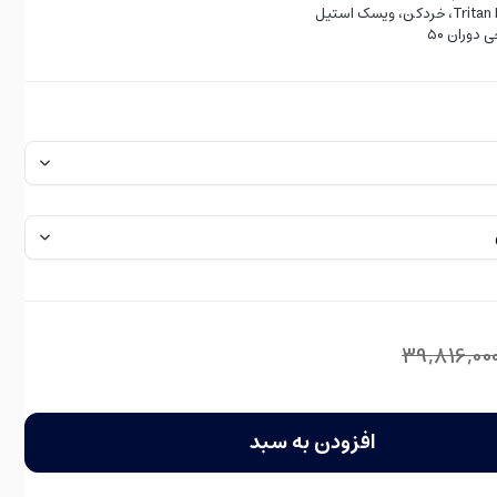
وران ۵۰
39,816,00
افزودن به سبد