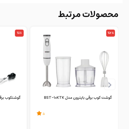
محصولات مرتبط
%11
%28
گوشت کوب برقی بایترون مدل BST-10KTK
گوشتکوب برقی بو
5