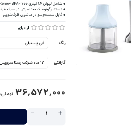
● شامل لیوان ۱.۴ لیتری Tritan Renew BPA‑free، خردکن، ویسک استیل
● دسته ارگونومیک ضدلغزش در سبک طراحی د
● قابل شست‌وشو در ماشین ظرف‌شویی
از
0
رای
رنگ
گارانتی
36,572,000
تومان
0