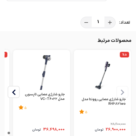
محصولات مرتبط
%7
%5
جارو شارژی عصایی تاپسون
مدل VC-T6022
KO
جارو شارژی عصایی روونتا مدل
RH6821wo
5
5
000
28,400,000
00
36,498,000
26,900,000
تومان
تومان