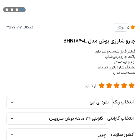
کدکالا:
بوش
5
جارو شارژی بوش مدل BHN1840L
فیلتر قابل شست و شو:دارد
پاکت جارو برقی:ندارد
نوع جارو:دستی
نشانگر شارژ باتری کم:دارد
دسته بلند:ندارد
از
1
رای
انتخاب رنک
انتخاب گارانتی
کشور سازنده