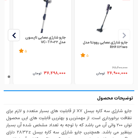
جارو شارژی عصایی تاپسون
مدل VC-T6022
KO
جارو شارژی عصایی روونتا مدل
RH6821wo
5
5
000
28,400,000
00
36,498,000
26,900,000
تومان
تومان
جارو شارژی سه کاره بیسل X7 از قابلیت های بسیار متعدد و لازم برای
نظافت برخورداری است. از مهمترین و بهترین قابلیت های این محصول
توان 200 واتی آن می باشد که با توجه به تعداد مشخص شده آن بسیار
بینظیر می باشد. همچنین جارو شارژی سه کاره بیسل 2832z دارای