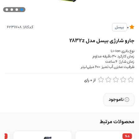
کدکالا:
بیسل
0
جارو شارژی بیسل مدل 2832z
نوع باتری:Li-Ion
زمان کارکرد: 30 دقیقه مداوم
زمان شارژ: 4 ساعت
ظرفیت مخزن آب تمیز: 600 میلی‌لیتر
از
0
رای
ناموجود
محصولات مرتبط
%7
%5