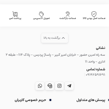
ضمانت اصل بودن کالا
ضمانت بازگشت
تحویل اکسپرس
پرداخت امن
برگشت به بالا
نشانی
سه راه امین حضور - خیابان امیر کبیر - پاساژ پردیس - پلاک ۱۱۴- طبقه ۲
اداری - واحد ۱۱
شماره تماس
|
09192591691
پرسش های متداول
حریم خصوصی کاربران