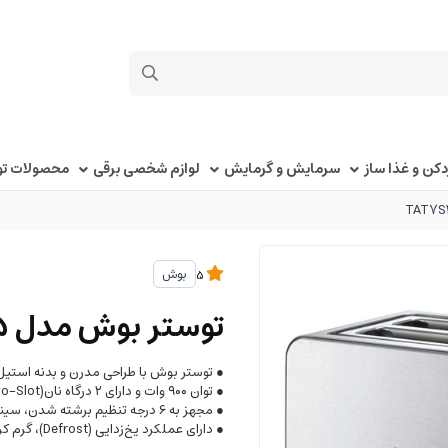
کن و غذا ساز
سرمایش و گرمایش
لوازم شخصی برقی
محصولات توک
بوش
5
توستر بوش مدل TAT7S25
● توستر بوش با طراحی مدرن و بدنه استی
● توان ۹۰۰ وات و دارای ۲ درگاه نان(Two-Slot)
● مجهز به ۶ درجه تنظیم برشته شدن، سینی جمع‌آوری خرده نان کشویی و قفسه گرم‌کن نان یکپارچه
● دارای عملکرد یخ‌زدایی (Defrost)، گرم کردن مجدد (Reheat) و دکمه توقف (Stop)