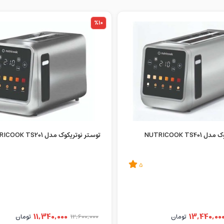
%10
NUTRICOOK TS4
توستر نوتریکوک مدل NUTRICOOK TS201
5
11,340,000
13,440,00
تومان
12,600,000
تومان