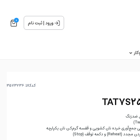
0
ورود
|
ثبت نام
ار
کدکالا:
ل ضدزنگ