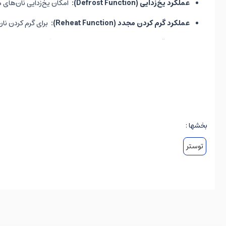
عملکرد یخ‌زدایی (Defrost Function):
امکان یخ‌زدایی نان‌های 
عملکرد گرم کردن مجدد (Reheat Function):
برای گرم کردن نا
دکمه توقف (Stop Button):
برای توقف فوری فرآیند برشته کردن د
قفسه گرم‌کن نان یکپارچه (Integrated Warming Rack):
یک 
سینی جمع‌آوری خرده نان کشویی (Removable Crumb Tray):
سیستم بالا آوردن نان (High Lift Function):
نان را به میزان ک
سیستم ایمنی خاموشی خودکار (Safety Shut-off):
در صورت گی
بخشها :
تنظیم خودکار برای قرارگیری نان:
تضمین می‌کند که نان در مرکز د
توستر
پایه ضدلغزش:
برای ثبات بیشتر دستگاه روی سطح آشپزخانه.
توستر بوش TAT7S25، با ترکیبی از طراحی زیبا، قدرت مناسب و قابلیت‌های کاربردی، انتخابی عالی برای شروع یک صبحانه دلپذیر و با کیفیت است.