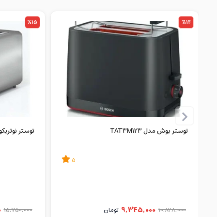
%15
%14
توستر بوش مدل TAT3M123
توستر نوتریکوک مدل 01
5
0
9,345,000
10,828,000
تومان
15,750,000