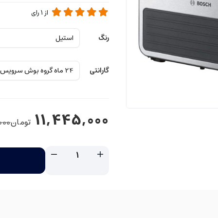
از
1
رای
رنگ
گارانتی
11,445,000
تومان
000