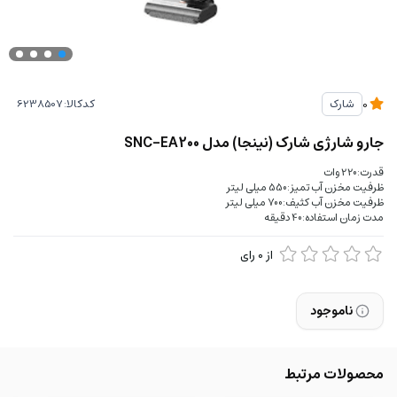
کدکالا:
شارک
0
جارو شارژی شارک (نینجا) مدل SNC-EA200
قدرت:220 وات
ظرفیت مخزن آب تمیز:550 میلی لیتر
ظرفیت مخزن آب کثیف:700 میلی لیتر
مدت زمان استفاده:40 دقیقه
از
0
رای
ناموجود
محصولات مرتبط