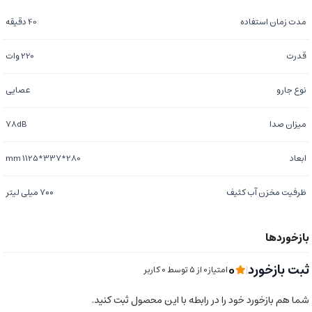
مدت زمان استفاده
40 دقیقه
قدرت
220 وات
نوع جارو
عصایی
میزان صدا
78dB
ابعاد
280*337*1125 mm
ظرفیت مخزن آب کثیف
۷۰۰ میلی لیتر
0
ثبت بازخورد
|
امتیاز0 از ۵ توسط 0 کاربر
شما هم بازخورد خود را در رابطه با این محصول ثبت کنید.