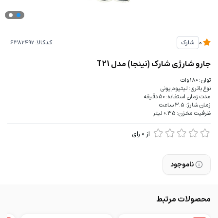
کدکالا:
شارک
0
جارو شارژی شارک (نینجا) مدل T21
توان: 180 وات
نوع باتری: لیتیوم یونی
مدت زمان استفاده: 50 دقیقه
زمان شارژ: 3.5 ساعت
ظرفیت مخزن: 0.35 لیتر
از
0
رای
ناموجود
محصولات مرتبط