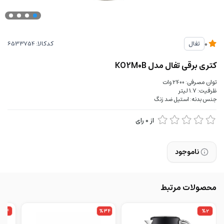
کدکالا:
تفال
0
کتری برقی تفال مدل KO2M0B
توان مصرفی: 2400 وات
ظرفیت: 1.7 لیتر
جنس بدنه: استیل ضد زنگ
از
0
رای
ناموجود
محصولات مرتبط
%14
%34
%2