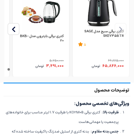
کتری برقی سیج مدل SAGE
SKE735BTR
کتری برقی بایترون مدل BKB-
301
20
5
000
5,250,000
66,875,000
00
3,491,000
65,846,000
تومان
تومان
ویژگی‌های تخصصی محصول:
ظرفیت بالا:
کتری برقی KO2M0B با ظرفیت ۱.۷ لیتر مناسب برای خانواده‌های
پرجمعیت یا مهمانی‌هاست.
جنس بدنه مقاوم:
بدنه کتری از استیل ضدزنگ باکیفیت ساخته شده که