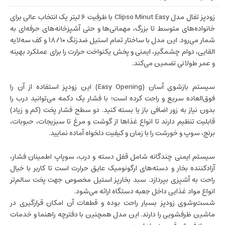
زودپز تفال مدل Clipso Minut Easy با ظرفیت ۶ لیتر یک انتخاب عالی برای
خانواده‌های متوسط تا بزرگ، مهمانی‌ها و حتی آشپزخانه‌های حرفه‌ای به
شمار می‌رود. این مدل با ساختار تمام استیل ضدزنگ ۱۸/۱۰ و کف سه‌لایه
القایی، دوام چشمگیر، ایمنی و پخش یکنواخت حرارت را برای عملکرد بهینه
و عمر طولانی تضمین می‌کند.
سیستم بازشوی آسان (Easy Opening) این زودپز استفاده از آن را
فوق‌العاده سریع و راحت کرده است؛ با فشار یک دکمه می‌توانید درب را
بدون نیاز به زور اضافی باز یا بسته کنید. دو سطح فشار پخت (کم و زیاد)
قابلیت تنظیم دارند تا انواع غذاها از گوشت و مرغ تا سبزیجات، حبوبات،
برنج، سوپ و خورشت را با زمان و کیفیت دلخواه آماده نمایید.
سیستم ایمنی چندگانه شامل قفل دسته و درب، سوپاپ اطمینان فشار،
آزادکننده بخار و دسته‌های ارگونومیک عایق حرارت است تا کاربر با خیال
راحت به آشپزی بپردازد. سبد بخارپز استیل مخصوص جهت پخت سالم‌تر
انواع مواد غذایی داخل جعبه دستگاه ارائه می‌شود.
شست‌وشوی زودپز بسیار راحت بوده و قطعات آن امکان قرارگیری در
ماشین ظرفشویی را دارند. این مدل همچنین با دفترچه راهنما و خدمات