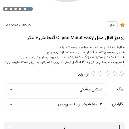
کدکالا:
تفال
0
زودپز تفال مدل Clipso Minut Easy گنجایش 6 لیتر
● ظرفیت ۶ لیتر، مناسب خانواده متوسط تا بزرگ
● دارای دو سطح تنظیم فشار پخت و سیستم بازشوی سریع
● ساخته‌شده از استیل ضدزنگ ۱۸/۱۰ با کف سه‌لایه جهت پخش یکنواخت حرارت
● مجهز به سیستم ایمنی چندگانه: قفل ایمنی، سوپاپ اطمینان، بخارپز و دسته عایق حرارت
از
0
رای
رنگ
گارانتی