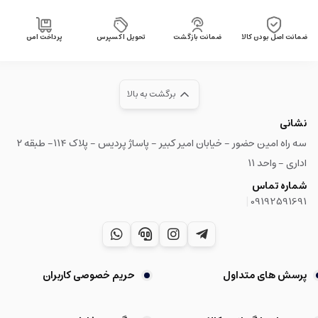
ضمانت اصل بودن کالا
ضمانت بازگشت
تحویل اکسپرس
پرداخت امن
برگشت به بالا
نشانی
سه راه امین حضور - خیابان امیر کبیر - پاساژ پردیس - پلاک ۱۱۴- طبقه ۲
اداری - واحد ۱۱
شماره تماس
|
09192591691
پرسش های متداول
حریم خصوصی کاربران