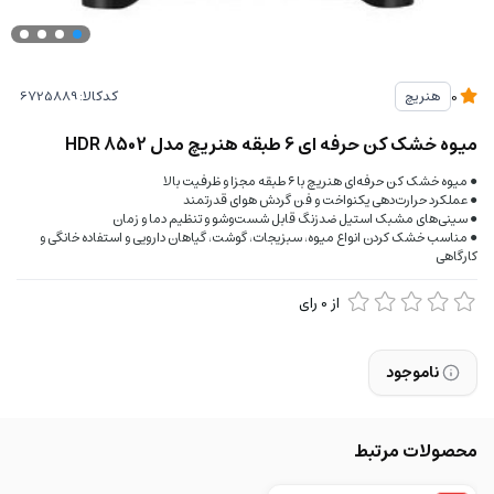
کدکالا:
هنریچ
0
میوه خشک کن حرفه ای 6 طبقه هنریچ مدل HDR 8502
● میوه خشک کن حرفه‌ای هنریچ با ۶ طبقه مجزا و ظرفیت بالا
● عملکرد حرارت‌دهی یکنواخت و فن گردش هوای قدرتمند
● سینی‌های مشبک استیل ضدزنگ قابل شست‌وشو و تنظیم دما و زمان
● مناسب خشک کردن انواع میوه، سبزیجات، گوشت، گیاهان دارویی و استفاده خانگی و
کارگاهی
از
0
رای
ناموجود
محصولات مرتبط