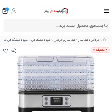
0
جستجوی محصول، دسته، برند...
میوه خشک کن حرفه ای 6 طبقه هنریچ مدل 02
خردکن و غذا ساز
غذا ساز و خردکن
میوه خشک کن
٪ تخفیف
14