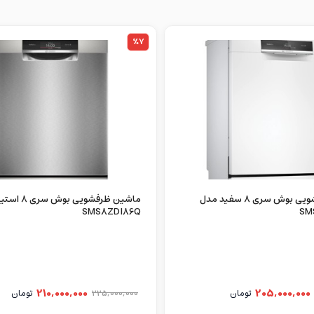
%7
ماشین ظرفشویی بوش سری 8 سفید مدل
ماشین ظرفشویی ب
SMS8ZDI86Q
SM
210,000,000
205,000,000
تومان
225,000,000
تومان