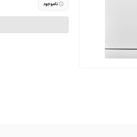
ناموجود
م