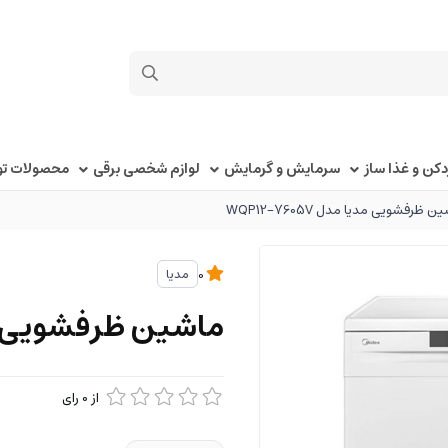
کن و غذا ساز
سرمایش و گرمایش
لوازم شخصی برقی
محصولات توک
 ظرفشویی مدیا مدل WQP12-7605V
مدیا
0
ماشین ظرفشویی مدیا مدل
از
0
رای