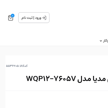
0
ورود
|
ثبت نام
ار
کدکالا:
 WQP12-7605V