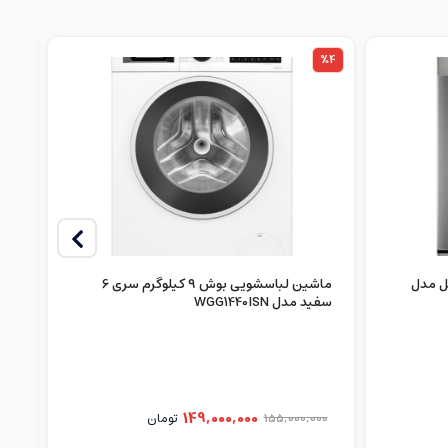
%7
%4
وش سری 8 استیل مدل
ماشین لباسشویی بوش ۹ کیلوگرم سری 6
سفید مدل WGG1440ISN
5Q
149,000,000
155,000,000
تومان
00