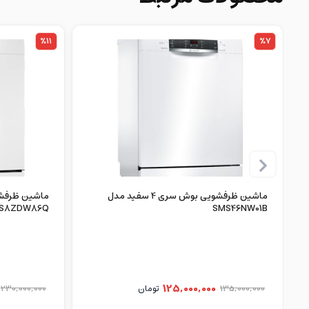
%11
%7
ماشین ظرفشویی بوش سری 4 سفید مدل
S8ZDW86Q
SMS46NW01B
125,000,000
135,000,000
تومان
230,000,000