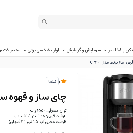
کن و غذا ساز
سرمایش و گرمایش
لوازم شخصی برقی
محصولات توک
وه ساز نینجا مدل CP301
نینجا
0
چای ساز و قهوه ساز ن
توان مصرفی: 1550 وات
ظرفیت قوری: 1.48 لیتر (10 فنجان)
ظرفیت مخزن آب: 1.5 لیتر (12 فنجان)