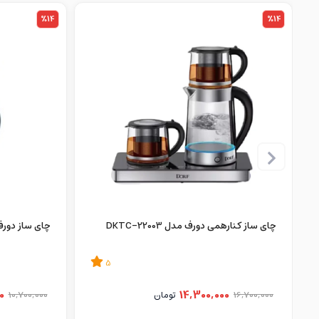
%14
%14
چای ساز کنارهمی دورف مدل DKTC-22003
چای ساز دورف مدل 2
5
0
14,300,000
16,700,000
تومان
10,700,000