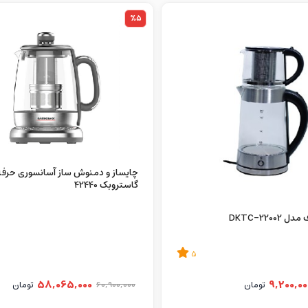
%5
چایساز و دمنوش ساز آسانسوری حرفه
گاستروبک 42440
DKTC-2200
5
58,065,000
9,200,00
تومان
60,900,000
تومان