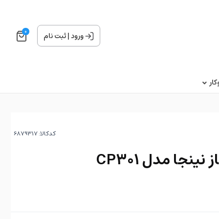
0
ورود
|
ثبت نام
ار
کدکالا:
ینجا مدل CP301