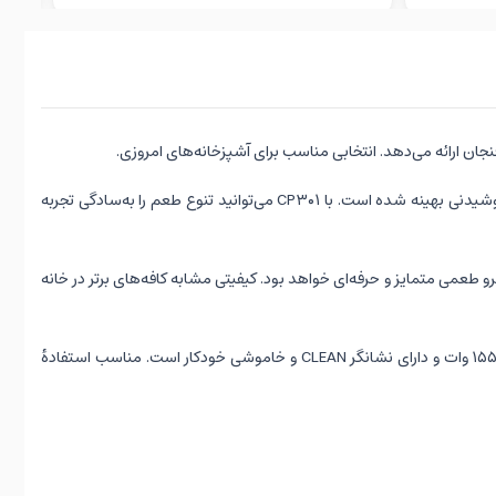
پنج حالت دم‌آوری شامل Classic، Rich، Over Ice، Cold Brew و Specialty امکان تنظیم دقیق طعم و شدت را فراهم می‌کنند. هر حالت برای یک سبک نوشیدنی بهینه شده است. با CP۳۰۱ می‌توانید تنوع طعم را به‌سادگی تجربه
 نتیجهٔ هر فنجان، عطرو طعمی متمایز و حرفه‌ای خواهد بود. کیفیتی مشابه کافه‌های برتر در خانه
CP۳۰۱ مجهز به ظرف شیشه‌ای ۵۰ اونس (حدود ۱۰ فنجان) و ۶ اندازه دم‌آوری است که از یک فنجان تا قاراوه کامل را پوشش می‌دهد. توان دستگاه حدود ۱۵۵۰ وات و دارای نشانگر CLEAN و خاموشی خودکار است. مناسب استفادهٔ