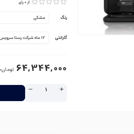
از
0
رای
رنگ
گارانتی
64,344,000
تومان
0