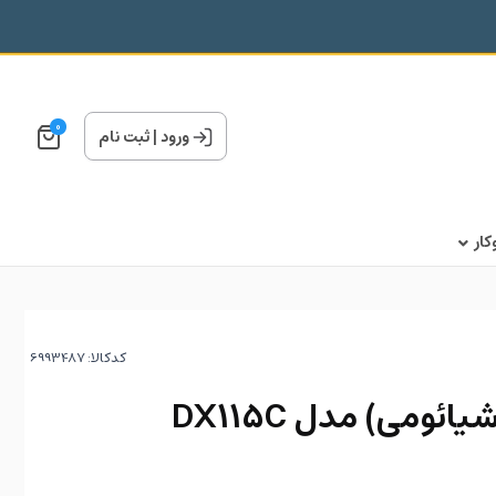
0
ورود
|
ثبت نام
ار
کدکالا:
ئومی) مدل DX115C