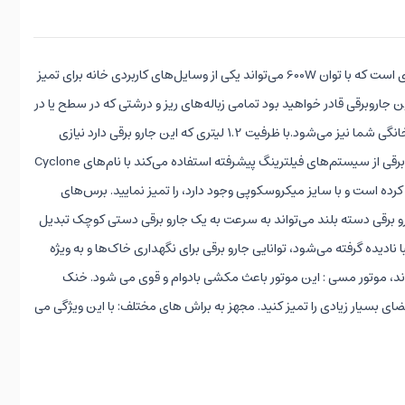
شرکت درما زیر مجموعه شرکت شیائومی می باشد که در زمینه تولید محصولات نوآورانه لوازم خانگی مشغول می باشد .جارو برقی DX115C یک محصول کاربردی است که با توان 600W می‌تواند یکی از وسایل‌های کاربردی خانه برای تمیز
اروبرقی قادر خواهید بود تمامی زباله‌های ریز و درشتی که در سطح یا در
عمق زمین وجود دارند را جمع آوری نموده و خانه خود را از این زباله‌ها پاک نمایید. این مواد شامل موی گربه‌های خانگی، خرده غذای سگ‌ها و موی حیوانات خانگی شما نیز می‌شود.با ظرفیت 1.2 لیتری که این جارو برقی دارد نیازی
نیست که پس از هربار جارو کشیدن، جارو را تخلیه نمایید. شما می‌توانید این جارو را چندین مرتبه استفاده نموده و سپس به تخلیه آن اقدام فرمایید. این جاروبرقی از سیستم‌های فیلترینگ پیشرفته استفاده می‌کند با نام‌های Cyclone
9 درصد از گرد و غباری که منزل یا محل کار شما را احاطه کرده است و با سایز میکروسکوپی وجود دارد، را تمیز نمایید. برس‌های
ارو برقی دسته بلند می‌تواند به سرعت به یک جارو برقی دستی کوچک تبدیل
ادیده گرفته می‌شود، توانایی جارو برقی برای نگهداری خاک‌ها و به ویژه
رگردند، موتور مسی : این موتور باعث مکشی بادوام و قوی می شود. خنک
ای بسیار زیادی را تمیز کنید. مجهز به براش های مختلف: با این ویژگی می