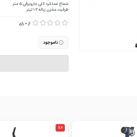
شعاع عملکرد کلی جارو‌برقی:۵ متر
ظرفیت مخزن زباله:۱.۲ لیتر
از
0
رای
ناموجود
م
%7