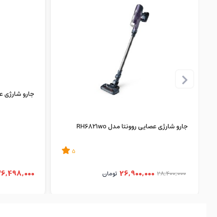
جارو شارژی عصای
جارو شارژی عصایی روونتا مدل RH6821wo
5
6,498,000
26,900,000
28,400,000
تومان