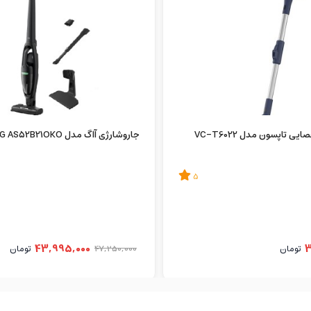
ی تاپسون مدل VC-T6022
جاروشارژی آاگ مدل AEG AS52B21OKO
5
43,995,000
3
تومان
47,250,000
تومان