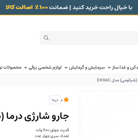
کن و غذا ساز
سرمایش و گرمایش
لوازم شخصی برقی
محصولات توک
یائومی) مدل DX115C
درما
0
جارو شارژی درما (شیا
قدرت موتور:۶۰۰ وات
تعداد سری:چهار عدد