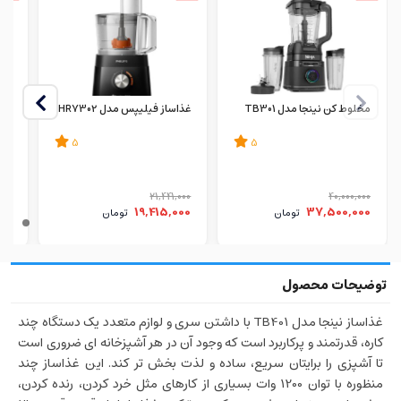
مخلوط کن نینجا مدل TB301
غذاساز فیلیپس مدل HR7302
غذاس
5
5
000
21,441,000
40,000,000
00
19,415,000
37,500,000
تومان
تومان
غذاساز نینجا مدل TB401 با داشتن سری و لوازم متعدد یک دستگاه چند
کاره، قدرتمند و پرکاربرد است که وجود آن در هر آشپزخانه ای ضروری است
تا آشپزی را برایتان سریع، ساده و لذت بخش تر کند. این غذاساز چند
منظوره با توان 1200 وات بسیاری از کارهای مثل خرد کردن، رنده کردن،