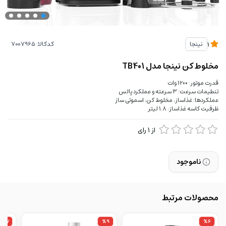
کدکالا:
نینجا
1
مخلوط کن نینجا مدل TB401
قدرت موتور: 1200 وات
تنطیمات سرعت: 3 سرعته و عملکرد پالس
عملکردها: غذاساز، مخلوط کن، اسموتی ساز
ظرفیت کاسه غذاساز: 1.8 لیتر
از
1
رای
ناموجود
محصولات مرتبط
%17
%9
%6