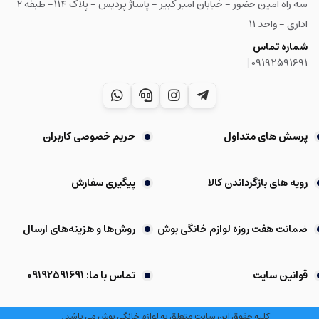
سه راه امین حضور - خیابان امیر کبیر - پاساژ پردیس - پلاک ۱۱۴- طبقه ۲
اداری - واحد ۱۱
شماره تماس
|
09192591691
پرسش های متداول
حریم خصوصی کاربران
رویه های بازگرداندن کالا
پیگیری سفارش
ضمانت هفت روزه لوازم خانگی بوش
روش‌ها و هزینه‌های ارسال
قوانین سایت
تماس با ما: 09192591691
کلیه حقوق این سایت متعلق به لوازم خانگی بوش می باشد .