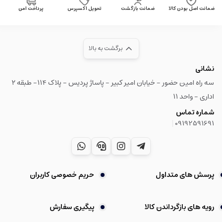
ضمانت اصل بودن کالا
ضمانت بازگشت
تحویل اکسپرس
پرداخت امن
برگشت به بالا
نشانی
سه راه امین حضور - خیابان امیر کبیر - پاساژ پردیس - پلاک ۱۱۴- طبقه ۲
اداری - واحد ۱۱
شماره تماس
|
09192591691
پرسش های متداول
حریم خصوصی کاربران
رویه های بازگرداندن کالا
پیگیری سفارش