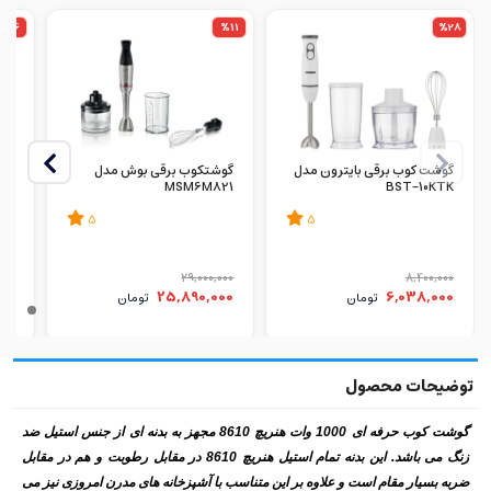
%16
%11
%28
گوشت کوب برقی بایترون مدل
گوشتکوب برقی بوش مدل
CW
MSM6M821
BST-10KTK
5
5
000
29,000,000
8,400,000
00
25,890,000
6,038,000
تومان
تومان
گوشت کوب حرفه ای 1000 وات هنریچ 8610 مجهز به بدنه ای از جنس استیل ضد
زنگ می باشد. این بدنه تمام استیل هنریچ 8610 در مقابل رطوبت و هم در مقابل
ضربه بسیار مقام است و علاوه بر این متناسب با آشپزخانه های مدرن امروزی نیز می