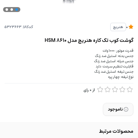
کدکالا:
هنریچ
0
گوشت کوب تک کاره هنریچ مدل HSM 8610
قدرت موتور: 1000 وات
جنس بدنه: استیل ضد زنگ
جنس میله: استیل ضد زنگ
قابلیت تنظیم سرعت: دارد
جنس تیغه: استیل ضد زنگ
نوع تیغه: چهار پره
از
0
رای
ناموجود
محصولات مرتبط