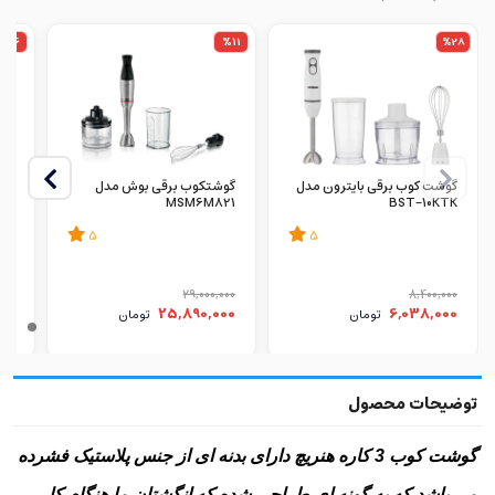
%16
%11
%28
گوشت کوب برقی بایترون مدل
گوشتکوب برقی بوش مدل
CW
MSM6M821
BST-10KTK
5
5
000
29,000,000
8,400,000
00
25,890,000
6,038,000
تومان
تومان
گوشت کوب 3 کاره هنریچ دارای بدنه ای از جنس پلاستیک فشرده
می باشد که به گونه ای طراحی شده که انگشتان ما هنگام کار