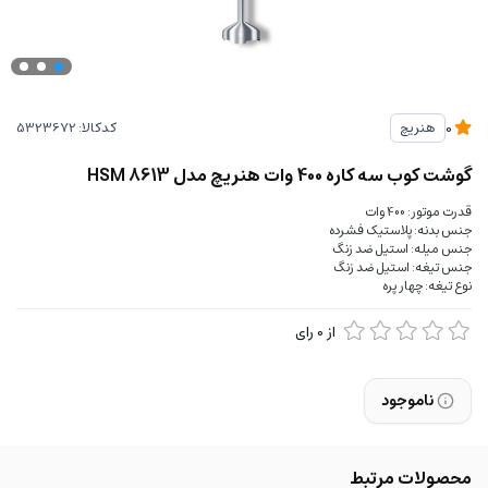
کدکالا:
هنریچ
0
گوشت کوب سه کاره 400 وات هنریچ مدل HSM 8613
قدرت موتور: 400 وات
جنس بدنه: پلاستیک فشرده
جنس میله: استیل ضد زنگ
جنس تیغه: استیل ضد زنگ
نوع تیغه: چهار پره
از
0
رای
ناموجود
محصولات مرتبط