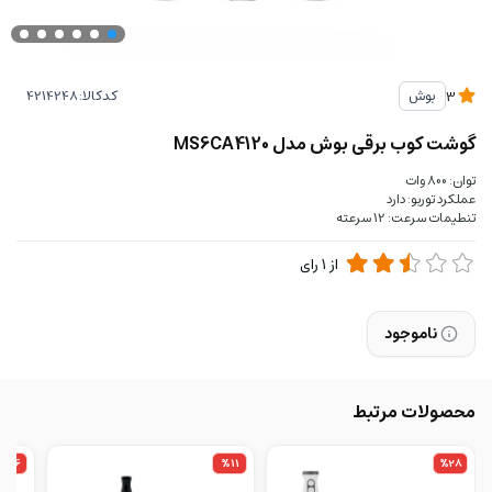
کدکالا:
بوش
3
گوشت کوب برقی بوش مدل MS6CA4120
توان: 800 وات
عملکرد توربو: دارد
تنطیمات سرعت: 12 سرعته
از
1
رای
ناموجود
محصولات مرتبط
%26
%11
%28