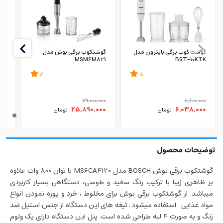
گوشت کوب برقی بایترون مدل
گوشتکوب برقی بوش مدل
CW
MSM6M821
BST-10KTK
5
5
000
29,000,000
8,400,000
00
25,890,000
6,038,000
تومان
تومان
گوشتکوب برقی بوش BOSCH مدل MS6CA4120 با توان 800 وات علاوه
بر ظاهری زیبا با ترکیب رنگ سفید و طوسی، دستگاهی بسیار کاربردی
میباشد. از گوشتکوب برقی بوش برای مخلوط ، خرد و پوره نمودن انواع
مواد غذایی استفاده میشود . تیغه های این دستگاه از جنس استیل ضد
زنگ و به صورت 4 لبه طراحی شده است. پنل این دستگاه دارای یک ولوم