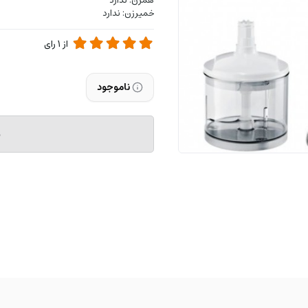
همزن: ندارد
خمیرزن: ندارد
از
1
رای
ناموجود
م