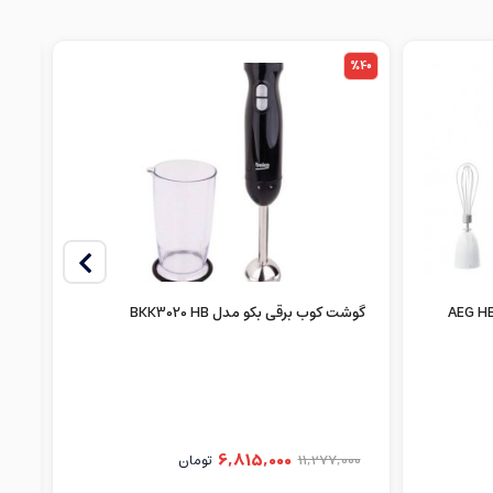
%4
%40
گوشت کوب برقی بکو مدل BKK3020 HB
گوش
6,815,000
11,277,000
تومان
00