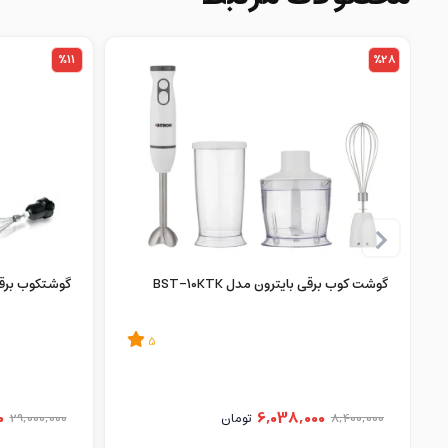
%11
%28
گوشت کوب برقی بایترون مدل BST-10KTK
گوشتکوب برقی بو
5
0
6,038,000
8,400,000
تومان
29,000,000