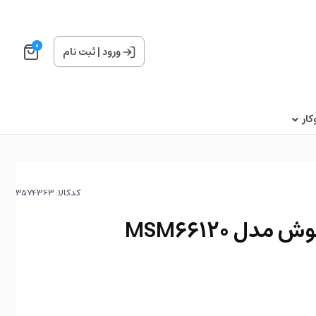
0
ورود
|
ثبت نام
ار
کدکالا:
ل MSM66120