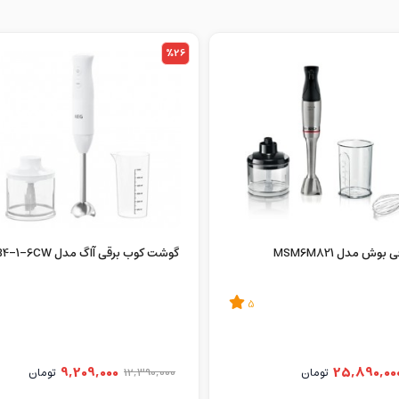
%26
ش مدل MSM6M821
گوشت کوب برقی آاگ مدل AEG HB4-1-6CW
5
9,209,000
25,890,00
تومان
12,390,000
تومان