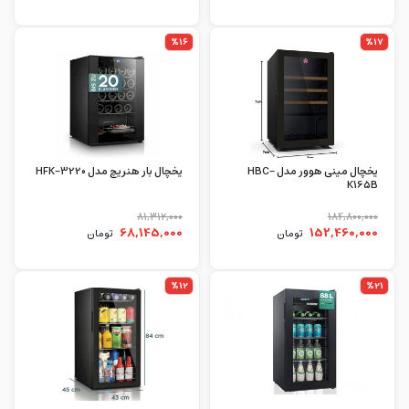
%16
%17
یخچال مینی هوور مدل HBC-
یخچال بار هنریچ مدل HFK-3220
K165B
81,312,000
184,800,000
68,145,000
152,460,000
تومان
تومان
%12
%21