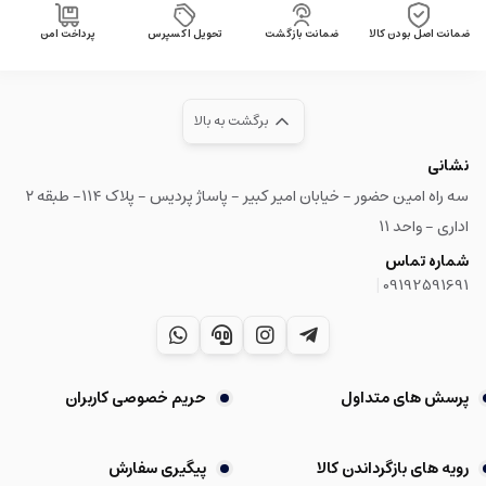
ضمانت اصل بودن کالا
ضمانت بازگشت
تحویل اکسپرس
پرداخت امن
برگشت به بالا
نشانی
سه راه امین حضور - خیابان امیر کبیر - پاساژ پردیس - پلاک ۱۱۴- طبقه ۲
اداری - واحد ۱۱
شماره تماس
|
09192591691
پرسش های متداول
حریم خصوصی کاربران
رویه های بازگرداندن کالا
پیگیری سفارش