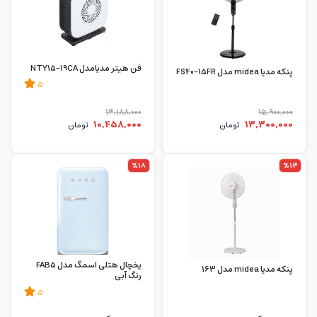
فن هیتر مدیامدل NTY15-19CA
پنکه مدیا midea مدل FS40-15FR
5
13,188,000
15,900,000
10,458,000
13,300,000
تومان
تومان
%18
%13
یخچال هتلی اسمگ مدل FAB5
پنکه مدیا midea مدل 163
رنگ آبی
5