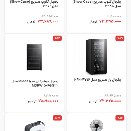
یخچال کلوپ هنریچ (Show Case)
یخچال کلوپ هنریچ (Show Case)
مدل 3288
مدل 3274
83,853,000
92,400,000
73,689,000
73,395,000
تومان
تومان
%13
%19
یخچال بار هنریچ مدل HFK-3216
یخچال نوشیدنی مدیا Midea مدل
MDRW150FGG22
87,402,000
88,935,000
75,900,000
72,345,000
تومان
تومان
%21
%16