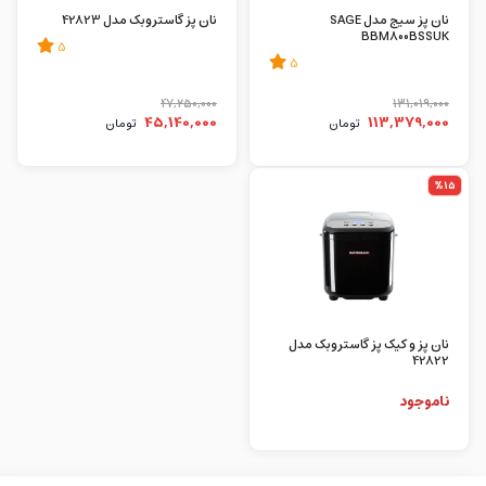
نان پز سیج مدل SAGE
نان پز گاستروبک مدل 42823
BBM800BSSUK
5
5
47,250,000
131,019,000
45,140,000
113,379,000
تومان
تومان
%15
نان پز و کیک پز گاستروبک مدل
42822
ناموجود