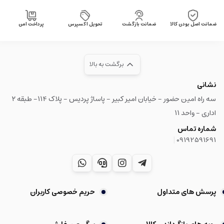
ضمانت اصل بودن کالا
ضمانت بازگشت
تحویل اکسپرس
پرداخت امن
برگشت به بالا
نشانی
سه راه امین حضور - خیابان امیر کبیر - پاساژ پردیس - پلاک ۱۱۴- طبقه ۲
اداری - واحد ۱۱
شماره تماس
|
09192591691
پرسش های متداول
حریم خصوصی کاربران