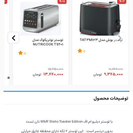
%10
%15
%14
توستر بوش مدل TAT3M123
توستر نوتریکوک مدل
توس
01
NUTRICOOK TS401
5
5
000
15,750,000
10,828,000
00
13,440,000
9,345,000
تومان
تومان
با توستر دبلیو ام اف WMF Stelio Toaster Edition نان تست
بدون دردسر است .
این توستر 2 تکه دارای محفظه عایق حرارتی