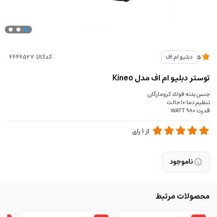
کدکالا:
دبلیو ام اف
5
توستر دبلیو ام اف مدل Kineo
جنس بدنه:فولاد کرومارگان
تنظیم دما:10 حالت
قدرت:980 WATT
از
1
رای
ناموجود
محصولات مرتبط