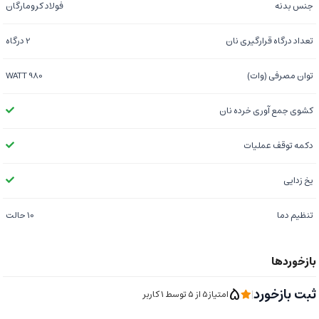
جنس بدنه
فولاد کرومارگان
تعداد درگاه قرارگیری نان
2 درگاه
توان مصرفی (وات)
980 WATT
کشوی جمع آوری خرده نان
دکمه توقف عملیات
یخ زدایی
تنظیم دما
10 حالت
5
ثبت بازخورد
|
امتیاز5 از ۵ توسط 1 کاربر