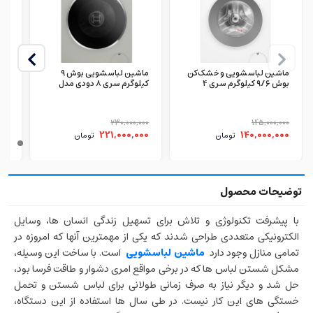
ماشین لباسشویی و خشک‌کن
ماشین لباسشویی بوش ۹
بوش ۹/۶ کیلوگرم سری 4
کیلوگرم سری 8 دودی مدل
سفید مدل WNA14400ME
WGB244AXGC
SN
000
230,000,000
145,000,000
00
221,000,000
140,000,000
تومان
تومان
با پیشرفت تکنولوژی و تلاش برای تسهیل زندگی انسان ها، وسایل
الکترونیکی متعددی طراحی شدند که یکی از مهمترین آنها که امروزه در
تمامی منازل وجود دارد
ماشین لباسشویی
است. با ساخت این وسیله،
مشکل شستن لباس ها که در برخی مواقع امری دشوار و طاقت فرسا بود،
حل شد و دیگر نیاز به صرف زمانی طولانی برای لباس شستن و تحمل
خستگی های این کار نیست. در طی سال ها استفاده از این دستگاه،