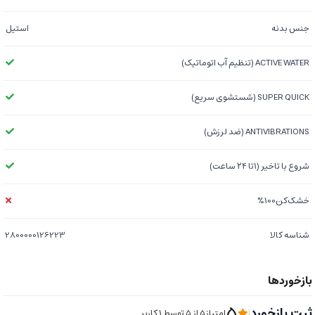
جنس بدنه
استیل
ACTIVE WATER (تنظیم آب اتوماتیک)
SUPER QUICK (شستشوی سریع)
ANTIVIBRATIONS (ضد لرزش)
شروع با تاخیر (۱تا ۲۴ ساعت)
خشک‌کن100%
شناسه کالا
2800000126223
5
ثبت بازخورد
|
امتیاز5 از ۵ توسط 1 کاربر