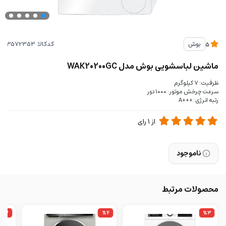
کدکالا:
بوش
5
ماشین لباسشویی بوش مدل WAK20200GC
ظرفیت: ۷ کیلوگرم
سرعت چرخش موتور: ۱۰۰۰ دور
رتبه انرژی: +++A
از
1
رای
ناموجود
محصولات مرتبط
%3
%4
%3