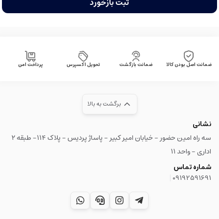
ثبت بازخورد
ضمانت اصل بودن کالا
ضمانت بازگشت
تحویل اکسپرس
پرداخت امن
برگشت به بالا
نشانی
سه راه امین حضور - خیابان امیر کبیر - پاساژ پردیس - پلاک ۱۱۴- طبقه ۲
اداری - واحد ۱۱
شماره تماس
|
09192591691