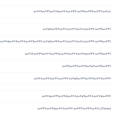
u062fu0631u067eu0648u0634 u0641u0644u0632u06cc
u06afu0646u062cu0627u06ccu0634 u0641u0631
u062du062fu0648u062fu0647 u06afu0646u062cu0627u06ccu0634 u0641u0631
u0686u0631u0627u063a u062fu0627u062eu0644 u0641u0631
u0641u0646u062fu06a9 u0641u0631
u062cu0648u062cu0647 u06afu0631u062fu0627u0646
u062au0631u0645u0648u06a9u0648u067eu0644
u0632u0645u0627u0646 u0633u0646u062c (Timer)