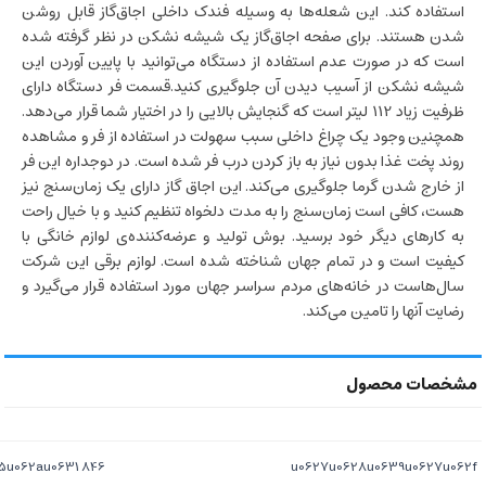
استفاده کند. این شعله‌ها به وسیله فندک داخلی اجاق‌گاز قابل روشن
شدن هستند. برای صفحه اجاق‌گاز یک شیشه نشکن در نظر گرفته شده
است که در صورت عدم استفاده از دستگاه می‌توانید با پایین آوردن این
شیشه نشکن از آسیب دیدن آن جلوگیری کنید.قسمت فر دستگاه دارای
ظرفیت زیاد 112 لیتر است که گنجایش بالایی را در اختیار شما قرار می‌دهد.
همچنین وجود یک چراغ داخلی سبب سهولت در استفاده از فر و مشاهده
روند پخت غذا بدون نیاز به باز کردن درب فر شده است. در دوجداره این فر
از خارج شدن گرما جلوگیری می‌کند. این اجاق گاز دارای یک زمان‌سنج نیز
هست، کافی است زمان‌سنج را به مدت دلخواه تنظیم کنید و با خیال راحت
به کارهای دیگر خود برسید. بوش تولید و عرضه‌کننده‌ی لوازم خانگی با
کیفیت است و در تمام جهان شناخته شده است. لوازم برقی این شرکت
سال‌هاست در خانه‌های مردم سراسر جهان مورد استفاده قرار می‌گیرد و
رضایت آنها را تامین می‌کند.
846 u00d7 898 u00d7 600 u0645u06ccu0644u06cc u0645u062au0631
u0627u0628u0639u0627u062f