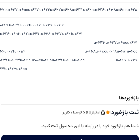
67eu0627u06ccu0647 u0642u0627u0628u0644 u062au0646u0638u06ccu0645
0647 u0634u062fu0647 u0627u0632
646u06afu0641u0631 u0628u0627 u062fu0631
u0633u0627u06ccu0631
46u062fu06a9
u0648u06ccu0698u06afu06cc
0634u0633u062au200cu0648u0634u0648u06cc
u0647u0627
631u0627u06cc
5
ثبت بازخورد
|
امتیاز5 از ۵ توسط 1 کاربر
شما هم بازخورد خود را در رابطه با این محصول ثبت کنید.