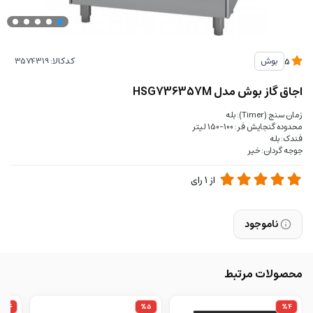
کدکالا:
بوش
5
اجاق گاز بوش مدل HSG736357M
زمان سنج (Timer): بله
محدوده گنجایش فر: 100-150 لیتر
فندک: بله
جوجه گردان: خیر
از
1
رای
ناموجود
محصولات مرتبط
%16
%5
%4