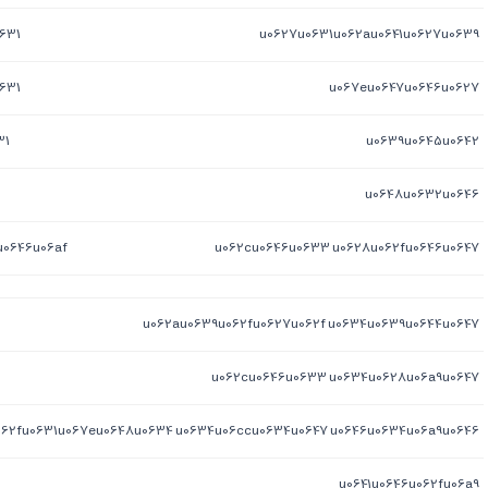
631
u0627u0631u062au0641u0627u0639
631
u067eu0647u0646u0627
31
u0639u0645u0642
u0648u0632u0646
u0646u06af
u062cu0646u0633 u0628u062fu0646u0647
u062au0639u062fu0627u062f u0634u0639u0644u0647
u062cu0646u0633 u0634u0628u06a9u0647
062fu0631u067eu0648u0634 u0634u06ccu0634u0647 u0646u0634u06a9u0646
u0641u0646u062fu06a9