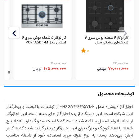
گاز توکار ۴ شعله بوش سری 4
گاز توکار ۵ شعله بوش سری 6
اجا
شیشه‌ای مشکی مدل
استیل مدل PCR9A5B90M
قرمز
POP6C6P30M
5
000
110,000,000
73,000,000
00
105,000,000
70,000,000
تومان
تومان
اجاق‌گاز «بوش» مدل «HSG736357M» از تولیدات باکیفیت و پرطرفدار
این شرکت است. این دستگاه از رده اجاق‌گاز های مبله است. این اجاق‌گاز
از بدنه بادوام استیل ساخته شده است که خاصیت ضدزنگ دارد. تعداد پنج
شعله با ابعاد کوچک و بزرگ برای این اجاق‌گاز در نظر گرفته شده که به کاربر
اجازه می‌دهد بسته به نوع ظرف مورد استفاده خود از شعله مناسب