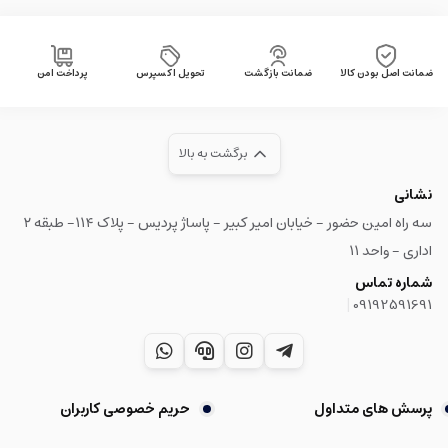
ضمانت اصل بودن کالا
ضمانت بازگشت
تحویل اکسپرس
پرداخت امن
برگشت به بالا
نشانی
سه راه امین حضور - خیابان امیر کبیر - پاساژ پردیس - پلاک ۱۱۴- طبقه ۲
اداری - واحد ۱۱
شماره تماس
|
09192591691
پرسش های متداول
حریم خصوصی کاربران