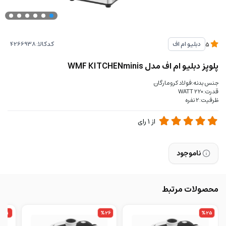
کدکالا:
دبلیو ام اف
5
پلوپز دبلیو ام اف مدل WMF KITCHENminis
جنس بدنه:فولاد کرومارگان
قدرت:220 WATT
ظرفیت:2 نفره
از
1
رای
ناموجود
محصولات مرتبط
%11
%26
%25