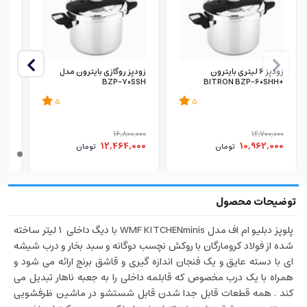
زودپز 6 لیتری بایترون
زودپز روگازی بایترون مدل
زود
SH
BZP-70SSH
+BITRON BZP-60SHH
5
5
000
16,800,000
14,700,000
000
12,464,000
10,962,000
تومان
تومان
پلوپز دبلیو ام اف مدل WMF KITCHENminis با دیگ داخلی
1 لیتر ساخته
شده از فولاد کرومارگان با روکش نچسب دوگانه و سبد بخار و درب شیشه
ای با دسته عایق و یک فنجان اندازه گیری و قاشق برنج ارائه می شود و
همراه با یک درب مخصوص که قابلمه داخلی را به جعبه ناهار تبدیل می
کند . همه قطعات قابل جدا شدن قابل شستشو در ماشین ظرفشویی