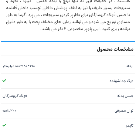
هستند . در حقیقت این نه تنها برنج را بلکه عدس ، کینوا ، نخود و
سبزیجات بسیار ظریف را نیز به لطف پوشش داخلی نچسب داخلی قابلمه
با جنس فولاد کرومارگان برای بخارپز کردن سبزیجات ، می پزد . گرما به طور
مساوی توزیع می شود و می توانید زمان های مختلف پخت را به طور دقیق
برنامه ریزی کنید . این پلوپز مخصوص 2 نفر می باشد .
ابعاد
210*180*180میلیمتر
دیگ جدا شونده
جنس بدنه
فولاد کرومارگان
توان مصرفی
220 watt
تایمر