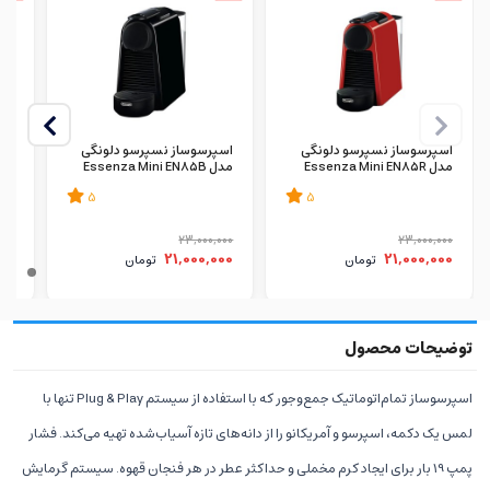
اسپرسوساز نسپرسو دلونگی
اسپرسوساز نسپرسو دلونگی
اسپ
مدل Essenza Mini EN85R
مدل Essenza Mini EN85B
مدل .65.S
5
5
000
23,000,000
23,000,000
00
21,000,000
21,000,000
تومان
تومان
اسپرسوساز تمام‌اتوماتیک جمع‌وجور که با استفاده از سیستم Plug & Play تنها با
لمس یک دکمه، اسپرسو و آمریکانو را از دانه‌های تازه آسیاب‌شده تهیه می‌کند. فشار
پمپ 19 بار برای ایجاد کرم مخملی و حداکثر عطر در هر فنجان قهوه. سیستم گرمایش